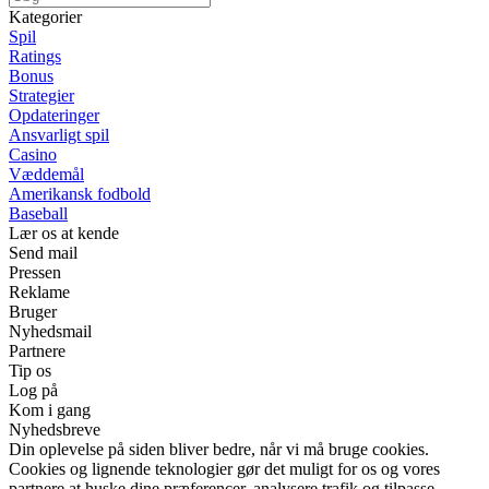
Kategorier
Spil
Ratings
Bonus
Strategier
Opdateringer
Ansvarligt spil
Casino
Væddemål
Amerikansk fodbold
Baseball
Lær os at kende
Send mail
Pressen
Reklame
Bruger
Nyhedsmail
Partnere
Tip os
Log på
Kom i gang
Nyhedsbreve
Din oplevelse på siden bliver bedre, når vi må bruge cookies.
Cookies og lignende teknologier gør det muligt for os og vores
partnere at huske dine præferencer, analysere trafik og tilpasse