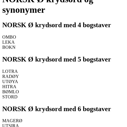
synonymer
NORSK Ø krydsord med 4 bogstaver
OMBO
LEKA
BOKN
NORSK Ø krydsord med 5 bogstaver
LOTRA
RADØY
UTØYA
HITRA
BØMLO
STORD
NORSK Ø krydsord med 6 bogstaver
MAGERØ
UTSIRA