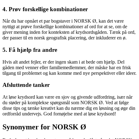
4. Prøv forskellige kombinationer
Når du har opnået et par bogstaver i NORSK Ø, kan det være
nyttigt at prøve forskellige kombinationer af ord for at se, om de
giver mening inden for konteksten af krydsordsgåden. Tænk på ord,
der passer til en norsk geografisk placering, der inkluderer en ø.
5. Få hjælp fra andre
Hvis alt andet fejler, er der ingen skam i at bede om hjælp. Del
gåden med venner eller familiemedlemmer, der måske har en frisk
tilgang til problemet og kan komme med nye perspektiver eller ideer.
Afsluttende tanker
At løse krydsord kan være en sjov og givende udfordring, især når
du støder på komplekse spørgsmål som NORSK Ø. Ved at følge
disse tips og tænke kreativt kan du nærme dig en løsning og øge din
ordforråd undervejs. God fornøjelse med at løse krydsord!
Synonymer for NORSK Ø