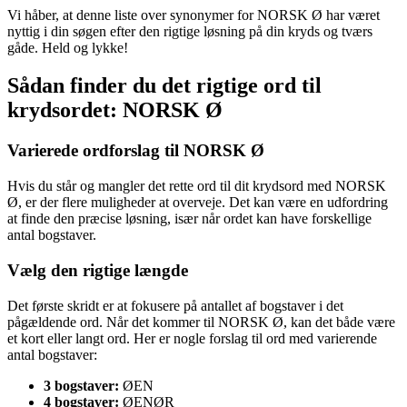
Vi håber, at denne liste over synonymer for NORSK Ø har været
nyttig i din søgen efter den rigtige løsning på din kryds og tværs
gåde. Held og lykke!
Sådan finder du det rigtige ord til
krydsordet: NORSK Ø
Varierede ordforslag til NORSK Ø
Hvis du står og mangler det rette ord til dit krydsord med NORSK
Ø, er der flere muligheder at overveje. Det kan være en udfordring
at finde den præcise løsning, især når ordet kan have forskellige
antal bogstaver.
Vælg den rigtige længde
Det første skridt er at fokusere på antallet af bogstaver i det
pågældende ord. Når det kommer til NORSK Ø, kan det både være
et kort eller langt ord. Her er nogle forslag til ord med varierende
antal bogstaver:
3 bogstaver:
ØEN
4 bogstaver:
ØENØR