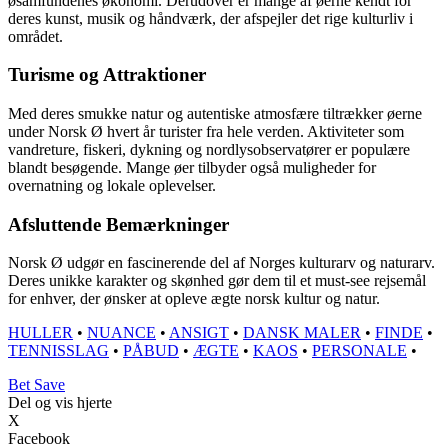
øsamfundenes økonomi. Derudover er mange af øerne kendt for
deres kunst, musik og håndværk, der afspejler det rige kulturliv i
området.
Turisme og Attraktioner
Med deres smukke natur og autentiske atmosfære tiltrækker øerne
under Norsk Ø hvert år turister fra hele verden. Aktiviteter som
vandreture, fiskeri, dykning og nordlysobservatører er populære
blandt besøgende. Mange øer tilbyder også muligheder for
overnatning og lokale oplevelser.
Afsluttende Bemærkninger
Norsk Ø udgør en fascinerende del af Norges kulturarv og naturarv.
Deres unikke karakter og skønhed gør dem til et must-see rejsemål
for enhver, der ønsker at opleve ægte norsk kultur og natur.
HULLER
•
NUANCE
•
ANSIGT
•
DANSK MALER
•
FINDE
•
TENNISSLAG
•
PÅBUD
•
ÆGTE
•
KAOS
•
PERSONALE
•
Bet Save
Del og vis hjerte
X
Facebook