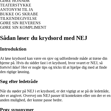
GØRE HONNØR
TEATERSTYKKE
ANTONYM TIL JA
BUKKE OG SKRABE
TILKENDEGIVELSE
GØRE SIN REVERENS
GØRE SIN KOMPLIMENT
Sådan løser du krydsord med NEJ
Introduktion
At løse krydsord kan være en sjov og udfordrende måde at træne din
hjerne på. Hvis du sidder fast i et krydsord, hvor svaret er NEJ, så
fortvivl ikke! Her er nogle tips og tricks til at hjælpe dig med at finde
den rigtige løsning.
Søg efter ledetråde
Når du støder på NEJ i et krydsord, er det vigtigt at se på de ledetråde,
der er angivet. Overvej om NEJ passer til konteksten eller om der er en
anden mulighed, der kunne passe bedre.
Prøv synonymer