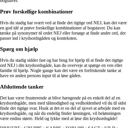
bogstaver.
Prøv forskellige kombinationer
Hvis du stadig har svært ved at finde det rigtige ord NEJ, kan det være
en god idé at prøve forskellige kombinationer af bogstaver. Du kan
tænke på synonymer til ordet NEJ eller forsøge at finde andre ord, der
passer ind i krydsordsgåden og konteksten.
Spørg om hjælp
Hvis du stadig sidder fast og har brug for hjælp til at finde det rigtige
ord NEJ i din krydsordsgåde, kan du overveje at spørge en ven eller
familie til hjælp. Nogle gange kan det være en forfriskende tanke at
have en anden persons input til at løse gåden.
Afsluttende tanker
Det kan være frustrerende at blive hængende på en enkelt del af en
krydsordsgåde, men med tålmodighed og vedholdenhed vil du til sidst
finde det rigtige svar. Husk at det er en del af sjovet at arbejde med en
krydsordsgåde, og når du endelig finder løsningen, vil belønningen
være endnu større. Held og lykke med at løse din krydsordsgåde!