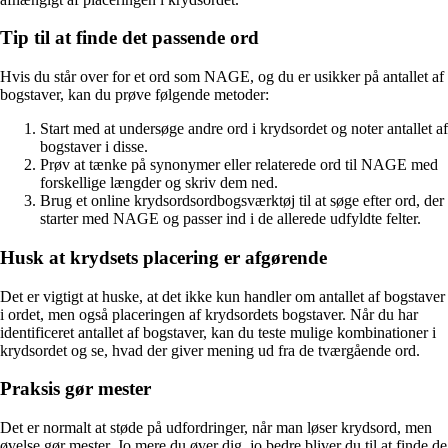
Tip til at finde det passende ord
Hvis du står over for et ord som NAGE, og du er usikker på antallet af
bogstaver, kan du prøve følgende metoder:
Start med at undersøge andre ord i krydsordet og noter antallet af
bogstaver i disse.
Prøv at tænke på synonymer eller relaterede ord til NAGE med
forskellige længder og skriv dem ned.
Brug et online krydsordsordbogsværktøj til at søge efter ord, der
starter med NAGE og passer ind i de allerede udfyldte felter.
Husk at krydsets placering er afgørende
Det er vigtigt at huske, at det ikke kun handler om antallet af bogstaver
i ordet, men også placeringen af krydsordets bogstaver. Når du har
identificeret antallet af bogstaver, kan du teste mulige kombinationer i
krydsordet og se, hvad der giver mening ud fra de tværgående ord.
Praksis gør mester
Det er normalt at støde på udfordringer, når man løser krydsord, men
øvelse gør mester. Jo mere du øver dig, jo bedre bliver du til at finde de