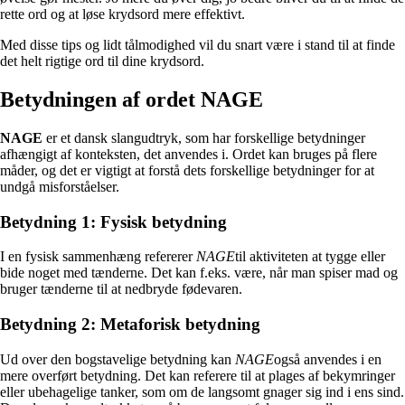
rette ord og at løse krydsord mere effektivt.
Med disse tips og lidt tålmodighed vil du snart være i stand til at finde
det helt rigtige ord til dine krydsord.
Betydningen af ordet NAGE
NAGE
er et dansk slangudtryk, som har forskellige betydninger
afhængigt af konteksten, det anvendes i. Ordet kan bruges på flere
måder, og det er vigtigt at forstå dets forskellige betydninger for at
undgå misforståelser.
Betydning 1: Fysisk betydning
I en fysisk sammenhæng refererer
NAGE
til aktiviteten at tygge eller
bide noget med tænderne. Det kan f.eks. være, når man spiser mad og
bruger tænderne til at nedbryde fødevaren.
Betydning 2: Metaforisk betydning
Ud over den bogstavelige betydning kan
NAGE
også anvendes i en
mere overført betydning. Det kan referere til at plages af bekymringer
eller ubehagelige tanker, som om de langsomt gnager sig ind i ens sind.