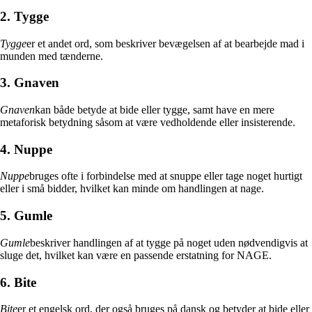
2. Tygge
Tygge
er et andet ord, som beskriver bevægelsen af at bearbejde mad i
munden med tænderne.
3. Gnaven
Gnaven
kan både betyde at bide eller tygge, samt have en mere
metaforisk betydning såsom at være vedholdende eller insisterende.
4. Nuppe
Nuppe
bruges ofte i forbindelse med at snuppe eller tage noget hurtigt
eller i små bidder, hvilket kan minde om handlingen at nage.
5. Gumle
Gumle
beskriver handlingen af at tygge på noget uden nødvendigvis at
sluge det, hvilket kan være en passende erstatning for NAGE.
6. Bite
Bite
er et engelsk ord, der også bruges på dansk og betyder at bide eller