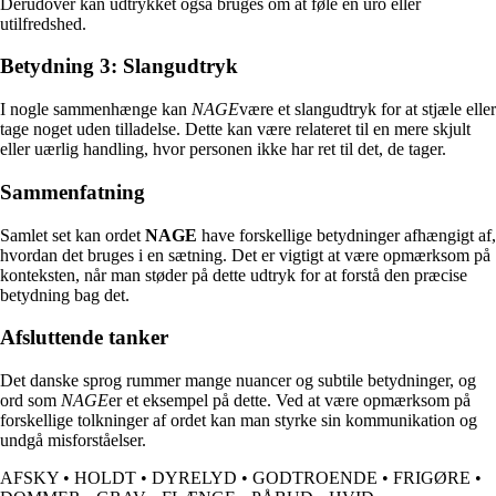
Derudover kan udtrykket også bruges om at føle en uro eller
utilfredshed.
Betydning 3: Slangudtryk
I nogle sammenhænge kan
NAGE
være et slangudtryk for at stjæle eller
tage noget uden tilladelse. Dette kan være relateret til en mere skjult
eller uærlig handling, hvor personen ikke har ret til det, de tager.
Sammenfatning
Samlet set kan ordet
NAGE
have forskellige betydninger afhængigt af,
hvordan det bruges i en sætning. Det er vigtigt at være opmærksom på
konteksten, når man støder på dette udtryk for at forstå den præcise
betydning bag det.
Afsluttende tanker
Det danske sprog rummer mange nuancer og subtile betydninger, og
ord som
NAGE
er et eksempel på dette. Ved at være opmærksom på
forskellige tolkninger af ordet kan man styrke sin kommunikation og
undgå misforståelser.
AFSKY
•
HOLDT
•
DYRELYD
•
GODTROENDE
•
FRIGØRE
•