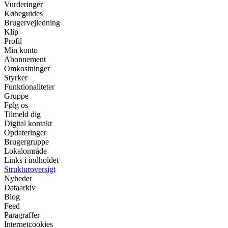
Vurderinger
Købeguides
Brugervejledning
Klip
Profil
Min konto
Abonnement
Omkostninger
Styrker
Funktionaliteter
Gruppe
Følg os
Tilmeld dig
Digital kontakt
Opdateringer
Brugergruppe
Lokalområde
Links i indholdet
Strukturoversigt
Nyheder
Dataarkiv
Blog
Feed
Paragraffer
Internetcookies