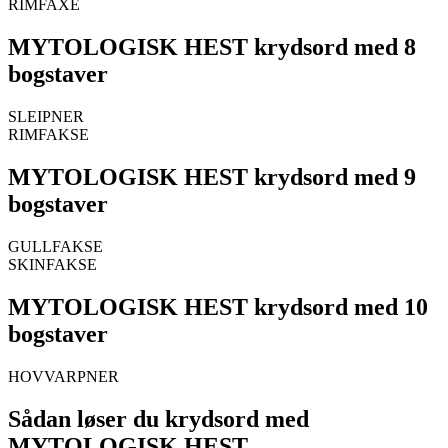
RIMFAXE
MYTOLOGISK HEST krydsord med 8
bogstaver
SLEIPNER
RIMFAKSE
MYTOLOGISK HEST krydsord med 9
bogstaver
GULLFAKSE
SKINFAKSE
MYTOLOGISK HEST krydsord med 10
bogstaver
HOVVARPNER
Sådan løser du krydsord med
MYTOLOGISK HEST