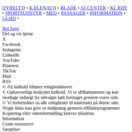
DYRELYD
•
KÆLENAVN
•
BLADE
•
ACCENTER
•
KLÆDE
•
SPORTSUDSTYR
•
MED
•
PASSAGER
•
INFORMATION
•
GLØD
•
Bet Save
Del og vis hjerte
X
Facebook
Instagram
LinkedIn
YouTube
Pinterest
TikTok
Mail
RSS
© Alt indhold tilhører rettighedshaver.
© Ophavsretligt beskyttet indhold. Vi er affiliatepartner og kan
modtage indtægt fra udvalgte køb foretaget gennem vores side.
© Vi forbeholder os alle rettigheder til materialet på denne side.
Nogle links kan give os indtjening gennem affiliateprogrammer.
Kopiering eller videreformidling kræver tilladelse.
Information
Gratis ressourcer
Særpriser