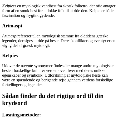
Kelpie
er en mytologisk vandhest fra skotsk folketro, der ofte antager
form af en smuk hest for at lokke folk til at ride den. Kelpie er både
fascination og frygtindgydende.
Arimaspi
Arimaspi
refererer til en mytologisk stamme fra oldtidens græske
legender, der siges at ride på heste. Deres konflikter og eventyr er en
vigtig del af græsk mytologi.
Kelpies
Udover de nævnte synonymer findes der mange andre mytologiske
heste i forskellige kulturer verden over, hver med deres unikke
egenskaber og symbolik. Udforskning af mytologiske heste kan
være en spændende og berigende rejse gennem verdens forskellige
fortællinger og legender.
Sådan finder du det rigtige ord til din
krydsord
Løsningsmetoder: