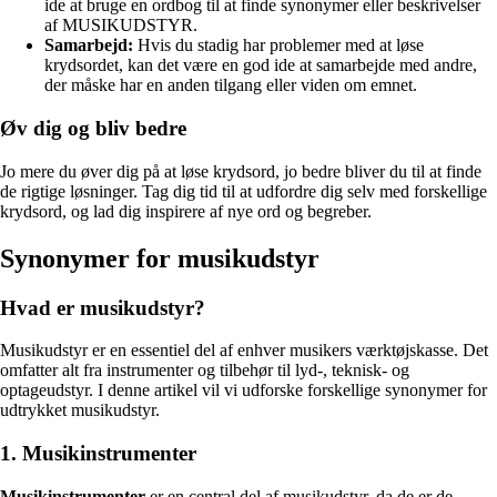
ide at bruge en ordbog til at finde synonymer eller beskrivelser
af MUSIKUDSTYR.
Samarbejd:
Hvis du stadig har problemer med at løse
krydsordet, kan det være en god ide at samarbejde med andre,
der måske har en anden tilgang eller viden om emnet.
Øv dig og bliv bedre
Jo mere du øver dig på at løse krydsord, jo bedre bliver du til at finde
de rigtige løsninger. Tag dig tid til at udfordre dig selv med forskellige
krydsord, og lad dig inspirere af nye ord og begreber.
Synonymer for musikudstyr
Hvad er musikudstyr?
Musikudstyr er en essentiel del af enhver musikers værktøjskasse. Det
omfatter alt fra instrumenter og tilbehør til lyd-, teknisk- og
optageudstyr. I denne artikel vil vi udforske forskellige synonymer for
udtrykket musikudstyr.
1. Musikinstrumenter
Musikinstrumenter
er en central del af musikudstyr, da de er de