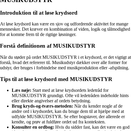
Introduktion til at løse krydsord
At løse krydsord kan være en sjov og udfordrende aktivitet for mange
mennesker. Det kræver en kombination af viden, logik og tålmodighed
for at komme frem til de rigtige løsninger.
Forstå definitionen af MUSIKUDSTYR
Når du støder på ordet MUSIKUDSTYR i et krydsord, er det vigtigt at
forstå, hvad det refererer til. Musikudstyr dækker over alle former for
udstyr, der bruges i forbindelse med musikproduktion eller -afspilning.
Tips til at løse krydsord med MUSIKUDSTYR
Læs nøje:
Start med at læse krydsordets ledetråd for
MUSIKUDSTYR grundigt. Ofte vil ledetråden indeholde hints
eller direkte angivelser af ordets betydning.
Brug kryds-og-tværs-metoden:
Når du kender nogle af de
andre ord i krydsordet, kan du bruge dem til at hjælpe med at
udfylde MUSIKUDSTYR. Se efter bogstaver, der allerede er
kendte, og prøv at fuldføre ordet ud fra konteksten.
Konsulter en ordbog:
Hvis du sidder fast, kan det være en god