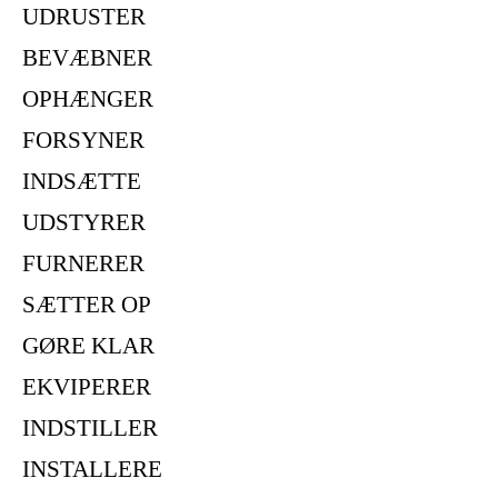
UDRUSTER
BEVÆBNER
OPHÆNGER
FORSYNER
INDSÆTTE
UDSTYRER
FURNERER
SÆTTER OP
GØRE KLAR
EKVIPERER
INDSTILLER
INSTALLERE