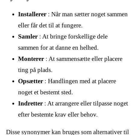
Installerer
: Når man sætter noget sammen
eller får det til at fungere.
Samler
: At bringe forskellige dele
sammen for at danne en helhed.
Monterer
: At sammensætte eller placere
ting på plads.
Opsætter
: Handlingen med at placere
noget et bestemt sted.
Indretter
: At arrangere eller tilpasse noget
efter bestemte krav eller behov.
Disse synonymer kan bruges som alternativer til