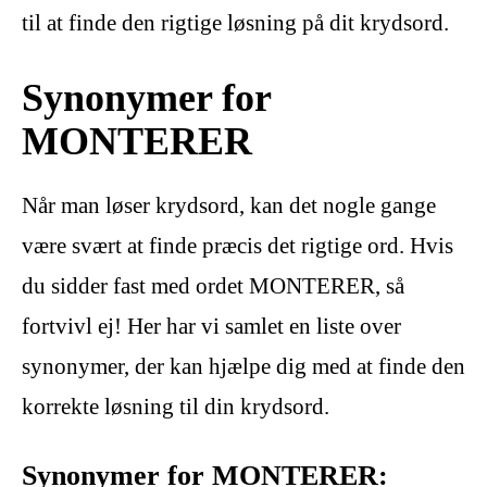
til at finde den rigtige løsning på dit krydsord.
Synonymer for
MONTERER
Når man løser krydsord, kan det nogle gange
være svært at finde præcis det rigtige ord. Hvis
du sidder fast med ordet MONTERER, så
fortvivl ej! Her har vi samlet en liste over
synonymer, der kan hjælpe dig med at finde den
korrekte løsning til din krydsord.
Synonymer for MONTERER: