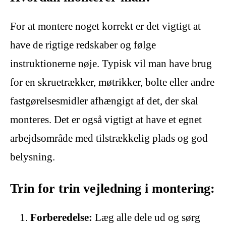
For at montere noget korrekt er det vigtigt at
have de rigtige redskaber og følge
instruktionerne nøje. Typisk vil man have brug
for en skruetrækker, møtrikker, bolte eller andre
fastgørelsesmidler afhængigt af det, der skal
monteres. Det er også vigtigt at have et egnet
arbejdsområde med tilstrækkelig plads og god
belysning.
Trin for trin vejledning i montering:
Forberedelse:
Læg alle dele ud og sørg