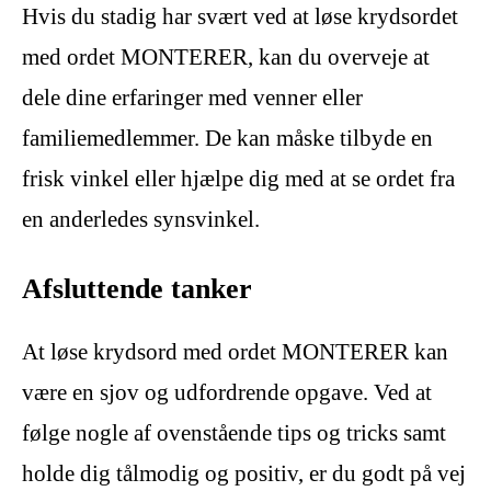
Hvis du stadig har svært ved at løse krydsordet
med ordet MONTERER, kan du overveje at
dele dine erfaringer med venner eller
familiemedlemmer. De kan måske tilbyde en
frisk vinkel eller hjælpe dig med at se ordet fra
en anderledes synsvinkel.
Afsluttende tanker
At løse krydsord med ordet MONTERER kan
være en sjov og udfordrende opgave. Ved at
følge nogle af ovenstående tips og tricks samt
holde dig tålmodig og positiv, er du godt på vej