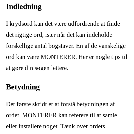
Indledning
I krydsord kan det være udfordrende at finde
det rigtige ord, især når det kan indeholde
forskellige antal bogstaver. En af de vanskelige
ord kan være MONTERER. Her er nogle tips til
at gøre din søgen lettere.
Betydning
Det første skridt er at forstå betydningen af
ordet. MONTERER kan referere til at samle
eller installere noget. Tænk over ordets