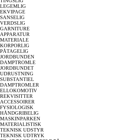
TINGSLIG
LEGEMLIG
EKVIPAGE
SANSELIG
VERDSLIG
GARNITURE
APPARATUR
MATERIALE
KORPORLIG
PÅTAGELIG
JORDBUNDEN
DAMPTROMLE
JORDBUNDET
UDRUSTNING
SUBSTANTIEL
DAMPTROMLER
ELLOKOMOTIV
REKVISITTER
ACCESSOIRER
FYSIOLOGISK
HÅNDGRIBELIG
MASKINPARKEN
MATERIALISTISK
TEKNISK UDSTYR
TEKNISK UDTRYK