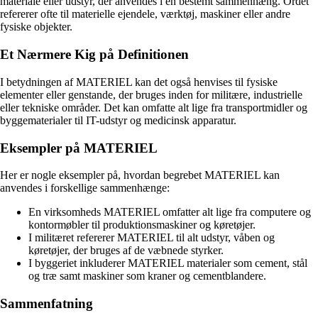
materiale eller udstyr, der anvendes i en bestemt sammenhæng. Ordet
refererer ofte til materielle ejendele, værktøj, maskiner eller andre
fysiske objekter.
Et Nærmere Kig på Definitionen
I betydningen af MATERIEL kan det også henvises til fysiske
elementer eller genstande, der bruges inden for militære, industrielle
eller tekniske områder. Det kan omfatte alt lige fra transportmidler og
byggematerialer til IT-udstyr og medicinsk apparatur.
Eksempler på MATERIEL
Her er nogle eksempler på, hvordan begrebet MATERIEL kan
anvendes i forskellige sammenhænge:
En virksomheds MATERIEL omfatter alt lige fra computere og
kontormøbler til produktionsmaskiner og køretøjer.
I militæret refererer MATERIEL til alt udstyr, våben og
køretøjer, der bruges af de væbnede styrker.
I byggeriet inkluderer MATERIEL materialer som cement, stål
og træ samt maskiner som kraner og cementblandere.
Sammenfatning