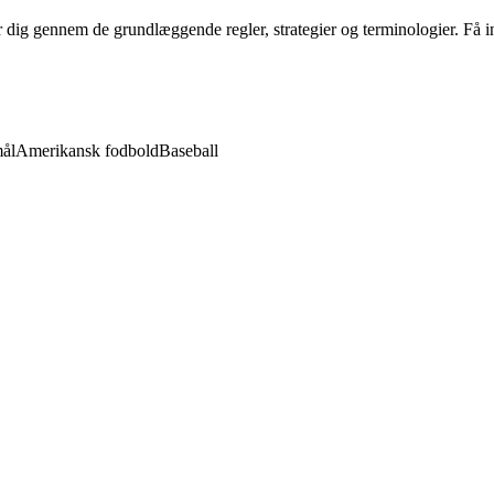
 dig gennem de grundlæggende regler, strategier og terminologier. Få i
ål
Amerikansk fodbold
Baseball