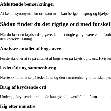
Afsluttende bemærkninger
At kende synonymer for ord som male kan berige dit sprog og hjælpe di
Sådan finder du det rigtige ord med forskel
Når du løser en krydsordsopgave, kan det nogle gange være en udfordring 
den korrekte løsning.
Analyser antallet af bogstaver
Første skridt er at se på antallet af bogstaver på kryds og tværs. Hvis 
Ledetråde og sammenhæng
Næste skridt er at se på ledetråden og den sammenhæng, ordet skal pass
Brug af krydsende ord
Undersøg krydsende ord, da de kan give dig værdifuld information om de 
Kig efter mønstre