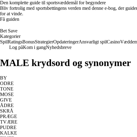
Den komplette guide til sportsvæddemål for begyndere
Bliv fortrolig med sportsbettingens verden med denne e-bog, der guider
for at vinde.
Få guiden
Bet Save
Kategorier
Spil
Ratings
Bonus
Strategier
Opdateringer
Ansvarligt spil
Casino
Væddem
Log på
Kom i gang
Nyhedsbreve
MALE krydsord og synonymer
BY
ODRE
TONE
MOSE
GIVE
ÅDRE
SKRÅ
PRÆGE
TVÆRE
PUDRE
KALKE