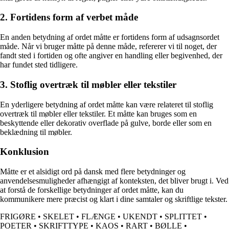
2. Fortidens form af verbet måde
En anden betydning af ordet måtte er fortidens form af udsagnsordet
måde. Når vi bruger måtte på denne måde, refererer vi til noget, der
fandt sted i fortiden og ofte angiver en handling eller begivenhed, der
har fundet sted tidligere.
3. Stoflig overtræk til møbler eller tekstiler
En yderligere betydning af ordet måtte kan være relateret til stoflig
overtræk til møbler eller tekstiler. Et måtte kan bruges som en
beskyttende eller dekorativ overflade på gulve, borde eller som en
beklædning til møbler.
Konklusion
Måtte er et alsidigt ord på dansk med flere betydninger og
anvendelsesmuligheder afhængigt af konteksten, det bliver brugt i. Ved
at forstå de forskellige betydninger af ordet måtte, kan du
kommunikere mere præcist og klart i dine samtaler og skriftlige tekster.
FRIGØRE
•
SKELET
•
FLÆNGE
•
UKENDT
•
SPLITTET
•
POETER
•
SKRIFTTYPE
•
KAOS
•
RART
•
BØLLE
•