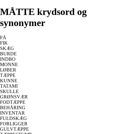
MÅTTE krydsord og
synonymer
FÅ
FIK
SKÆG
BURDE
INDBO
MONNE
LØBER
TÆPPE
KUNNE
TATAMI
SKULLE
GRØNSVÆR
FODTÆPPE
BEHÅRING
INVENTAR
FULDSKÆG
FORLIGGER
GULVTÆPPE