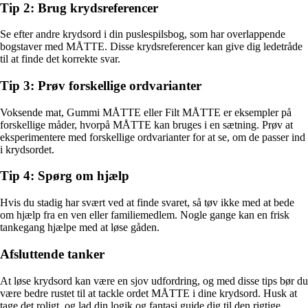
Tip 2: Brug krydsreferencer
Se efter andre krydsord i din puslespilsbog, som har overlappende
bogstaver med MÅTTE. Disse krydsreferencer kan give dig ledetråde
til at finde det korrekte svar.
Tip 3: Prøv forskellige ordvarianter
Voksende mat, Gummi MÅTTE eller Filt MÅTTE er eksempler på
forskellige måder, hvorpå MÅTTE kan bruges i en sætning. Prøv at
eksperimentere med forskellige ordvarianter for at se, om de passer ind
i krydsordet.
Tip 4: Spørg om hjælp
Hvis du stadig har svært ved at finde svaret, så tøv ikke med at bede
om hjælp fra en ven eller familiemedlem. Nogle gange kan en frisk
tankegang hjælpe med at løse gåden.
Afsluttende tanker
At løse krydsord kan være en sjov udfordring, og med disse tips bør du
være bedre rustet til at tackle ordet MÅTTE i dine krydsord. Husk at
tage det roligt, og lad din logik og fantasi guide dig til den rigtige