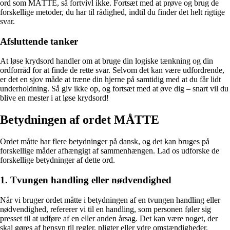
ord som MÅTTE, så fortvivl ikke. Fortsæt med at prøve og brug de
forskellige metoder, du har til rådighed, indtil du finder det helt rigtige
svar.
Afsluttende tanker
At løse krydsord handler om at bruge din logiske tænkning og din
ordforråd for at finde de rette svar. Selvom det kan være udfordrende,
er det en sjov måde at træne din hjerne på samtidig med at du får lidt
underholdning. Så giv ikke op, og fortsæt med at øve dig – snart vil du
blive en mester i at løse krydsord!
Betydningen af ordet MÅTTE
Ordet måtte har flere betydninger på dansk, og det kan bruges på
forskellige måder afhængigt af sammenhængen. Lad os udforske de
forskellige betydninger af dette ord.
1. Tvungen handling eller nødvendighed
Når vi bruger ordet måtte i betydningen af en tvungen handling eller
nødvendighed, refererer vi til en handling, som personen føler sig
presset til at udføre af en eller anden årsag. Det kan være noget, der
skal gøres af hensyn til regler, pligter eller ydre omstændigheder.