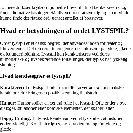
Jo mere du løser krydsord, jo bedre bliver du til at tænke kreativt og
finde alternative løsninger. Så bliv ved med at øve dig, og snart vil du
kunne finde det rigtige ord, uanset antallet af bogstaver.
Hvad er betydningen af ordet LYSTSPIL?
Ordet lystspil er et dansk begreb, der anvendes inden for teater og
filmverdenen. Det refererer til en genre, der fokuserer på lykke, glæde
og let underholdning. Lystspil kan karakteriseres ved deres
humoristiske og livsbekræftende fortællinger, der typisk har lykkelig
slutning.
Hvad kendetegner et lystspil?
Karakterer:
I et lystspil finder man ofte farverige og karismatiske
karakterer, der bringer en positiv stemning til historien.
Humor:
Humor spiller en central rolle i et lystspil. Ofte er der sjove
dialoger, situationer eller komiske elementer, der skaber latter.
Happy Ending:
Et typisk kendetegn ved et lystspil er, at historien
ender lykkeligt. Konflikter løses, og karaktererne opnår lykke og
glæde.