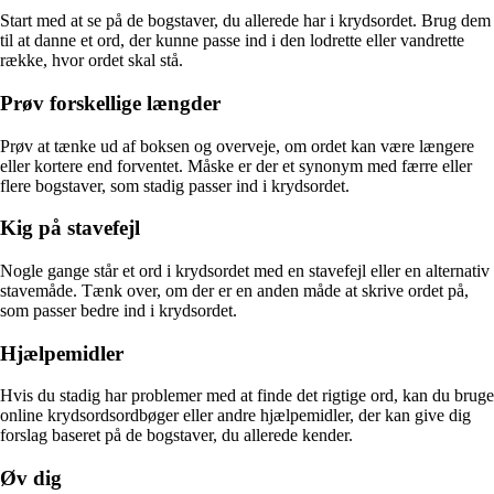
Start med at se på de bogstaver, du allerede har i krydsordet. Brug dem
til at danne et ord, der kunne passe ind i den lodrette eller vandrette
række, hvor ordet skal stå.
Prøv forskellige længder
Prøv at tænke ud af boksen og overveje, om ordet kan være længere
eller kortere end forventet. Måske er der et synonym med færre eller
flere bogstaver, som stadig passer ind i krydsordet.
Kig på stavefejl
Nogle gange står et ord i krydsordet med en stavefejl eller en alternativ
stavemåde. Tænk over, om der er en anden måde at skrive ordet på,
som passer bedre ind i krydsordet.
Hjælpemidler
Hvis du stadig har problemer med at finde det rigtige ord, kan du bruge
online krydsordsordbøger eller andre hjælpemidler, der kan give dig
forslag baseret på de bogstaver, du allerede kender.
Øv dig