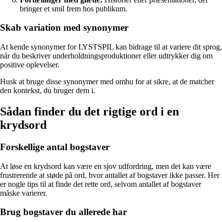
bringer et smil frem hos publikum.
Skab variation med synonymer
At kende synonymer for LYSTSPIL kan bidrage til at variere dit sprog,
når du beskriver underholdningsproduktioner eller udtrykker dig om
positive oplevelser.
Husk at bruge disse synonymer med omhu for at sikre, at de matcher
den kontekst, du bruger dem i.
Sådan finder du det rigtige ord i en
krydsord
Forskellige antal bogstaver
At løse en krydsord kan være en sjov udfordring, men det kan være
frustrerende at støde på ord, hvor antallet af bogstaver ikke passer. Her
er nogle tips til at finde det rette ord, selvom antallet af bogstaver
måske varierer.
Brug bogstaver du allerede har