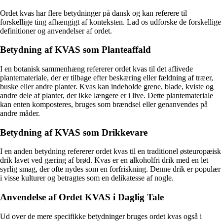
Ordet kvas har flere betydninger på dansk og kan referere til
forskellige ting afhængigt af konteksten. Lad os udforske de forskellige
definitioner og anvendelser af ordet.
Betydning af KVAS som Planteaffald
I en botanisk sammenhæng refererer ordet kvas til det aflivede
plantemateriale, der er tilbage efter beskæring eller fældning af træer,
buske eller andre planter. Kvas kan indeholde grene, blade, kviste og
andre dele af planter, der ikke længere er i live. Dette plantemateriale
kan enten komposteres, bruges som brændsel eller genanvendes på
andre måder.
Betydning af KVAS som Drikkevare
I en anden betydning refererer ordet kvas til en traditionel østeuropæisk
drik lavet ved gæring af brød. Kvas er en alkoholfri drik med en let
syrlig smag, der ofte nydes som en forfriskning. Denne drik er populær
i visse kulturer og betragtes som en delikatesse af nogle.
Anvendelse af Ordet KVAS i Daglig Tale
Ud over de mere specifikke betydninger bruges ordet kvas også i