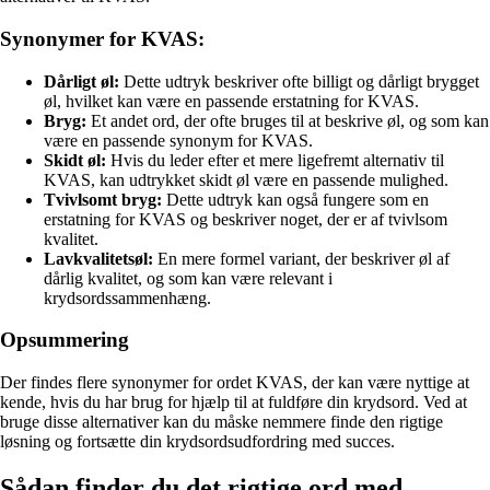
Synonymer for KVAS:
Dårligt øl:
Dette udtryk beskriver ofte billigt og dårligt brygget
øl, hvilket kan være en passende erstatning for KVAS.
Bryg:
Et andet ord, der ofte bruges til at beskrive øl, og som kan
være en passende synonym for KVAS.
Skidt øl:
Hvis du leder efter et mere ligefremt alternativ til
KVAS, kan udtrykket skidt øl være en passende mulighed.
Tvivlsomt bryg:
Dette udtryk kan også fungere som en
erstatning for KVAS og beskriver noget, der er af tvivlsom
kvalitet.
Lavkvalitetsøl:
En mere formel variant, der beskriver øl af
dårlig kvalitet, og som kan være relevant i
krydsordssammenhæng.
Opsummering
Der findes flere synonymer for ordet KVAS, der kan være nyttige at
kende, hvis du har brug for hjælp til at fuldføre din krydsord. Ved at
bruge disse alternativer kan du måske nemmere finde den rigtige
løsning og fortsætte din krydsordsudfordring med succes.
Sådan finder du det rigtige ord med