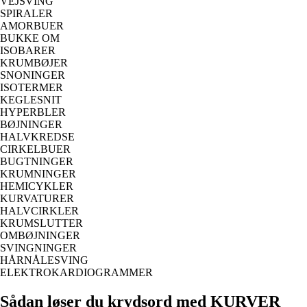
VEJSVING
SPIRALER
AMORBUER
BUKKE OM
ISOBARER
KRUMBØJER
SNONINGER
ISOTERMER
KEGLESNIT
HYPERBLER
BØJNINGER
HALVKREDSE
CIRKELBUER
BUGTNINGER
KRUMNINGER
HEMICYKLER
KURVATURER
HALVCIRKLER
KRUMSLUTTER
OMBØJNINGER
SVINGNINGER
HÅRNÅLESVING
ELEKTROKARDIOGRAMMER
Sådan løser du krydsord med KURVER