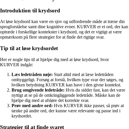
Introduktion til krydsord
At løse krydsord kan være en sjov og udfordrende måde at træne din
sprogforståelse samt dine kognitive evner. KURVER er et ord, der kan
optræde i forskellige kontekster i krydsord, og det er vigtigt at være
opmærksom på flere strategier for at finde det rigtige svar.
Tip til at løse krydsordet
Her er nogle tips til at hjælpe dig med at løse krydsord, hvor
KURVER indgår:
Læs ledetråden nøje:
Start altid med at læse ledetråden
omhyggeligt. Forsøg at forstå, hvilken type svar der søges, og
hvilken betydning KURVER kan have i den givne kontekst.
Brug omgivende ledetråde:
Hvis du sidder fast, kan det være
nyttigt at se på de omkringliggende ledetråde. Måske kan de
hjælpe dig med at afsløre det korrekte svar.
Prøv med andre ord:
Hvis KURVER ikke passer, så prøv at
tænke på andre ord, der kunne være relevante og passe ind i
krydsordet.
Strategier til at finde svaret