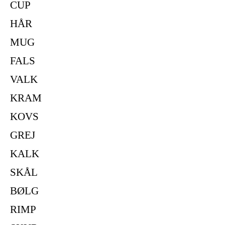
CUP
HÅR
MUG
FALS
VALK
KRAM
KOVS
GREJ
KALK
SKÅL
BØLG
RIMP