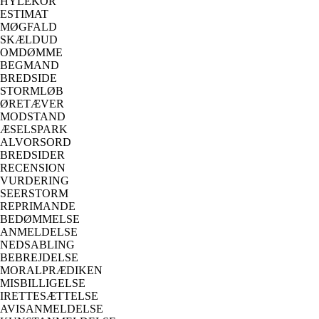
HYLEKOR
ESTIMAT
MØGFALD
SKÆLDUD
OMDØMME
BEGMAND
BREDSIDE
STORMLØB
ØRETÆVER
MODSTAND
ÆSELSPARK
ALVORSORD
BREDSIDER
RECENSION
VURDERING
SEERSTORM
REPRIMANDE
BEDØMMELSE
ANMELDELSE
NEDSABLING
BEBREJDELSE
MORALPRÆDIKEN
MISBILLIGELSE
IRETTESÆTTELSE
AVISANMELDELSE