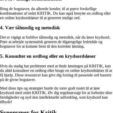
Brug de bogstaver, du allerede kender, til at prøve forskellige
kombinationer af ordet KRITIK. Du kan også benytte en ordbog eller
en online krydsordsløser til at generere mulige ord.
4. Vær tålmodig og metodisk
Det er vigtigt at forblive tålmodig og metodisk, når du løser krydsord.
Prøv at arbejde systematisk gennem de tilgængelige ledetråde og
bogstaver for at komme frem til den korrekte løsning.
5. Konsulter en ordbog eller en krydsordsløser
Hvis du stadig har problemer med at finde løsningen på KRITIK, kan
du altid konsultere en ordbog eller bruge en online krydsordsløser til at
få hjælp. Disse ressourcer kan give dig forslag til passende ord baseret
på de givne bogstaver.
Med disse tips og strategier burde du være godt rustet til at løse
krydsord med ordet KRITIK. Øv dig regelmæssigt for at forbedre dine
færdigheder og nyd den intellektuelle udfordring, som krydsord kan
tilbyde!
Synonymer for Kritik