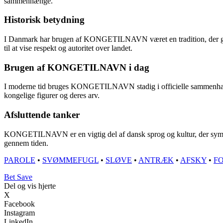
sammenhænge.
Historisk betydning
I Danmark har brugen af KONGETILNAVN været en tradition, der går ti
til at vise respekt og autoritet over landet.
Brugen af KONGETILNAVN i dag
I moderne tid bruges KONGETILNAVN stadig i officielle sammenhænge,
kongelige figurer og deres arv.
Afsluttende tanker
KONGETILNAVN er en vigtig del af dansk sprog og kultur, der symbolise
gennem tiden.
PAROLE
•
SVØMMEFUGL
•
SLØVE
•
ANTRÆK
•
AFSKY
•
F
Bet Save
Del og vis hjerte
X
Facebook
Instagram
LinkedIn