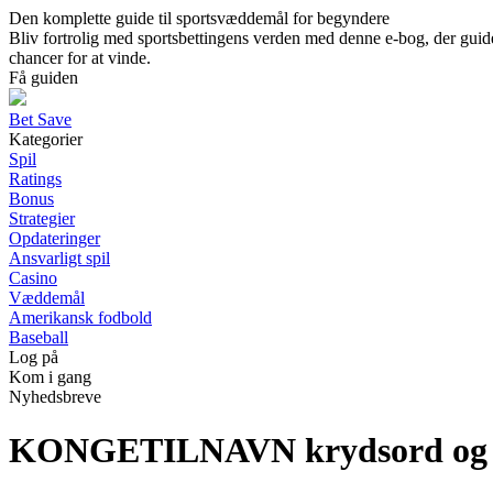
Den komplette guide til sportsvæddemål for begyndere
Bliv fortrolig med sportsbettingens verden med denne e-bog, der guide
chancer for at vinde.
Få guiden
Bet Save
Kategorier
Spil
Ratings
Bonus
Strategier
Opdateringer
Ansvarligt spil
Casino
Væddemål
Amerikansk fodbold
Baseball
Log på
Kom i gang
Nyhedsbreve
KONGETILNAVN krydsord og 