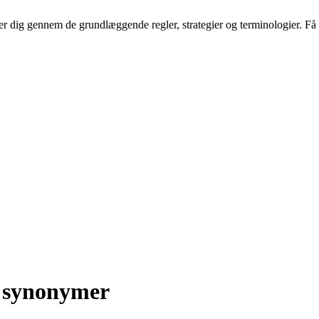
r dig gennem de grundlæggende regler, strategier og terminologier. Få 
synonymer