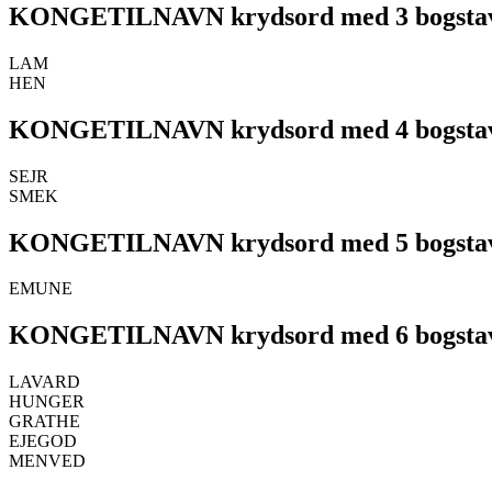
KONGETILNAVN krydsord med 3 bogsta
LAM
HEN
KONGETILNAVN krydsord med 4 bogsta
SEJR
SMEK
KONGETILNAVN krydsord med 5 bogsta
EMUNE
KONGETILNAVN krydsord med 6 bogsta
LAVARD
HUNGER
GRATHE
EJEGOD
MENVED