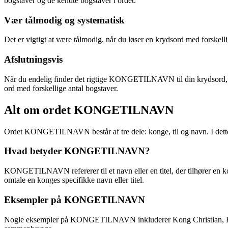
bogstaver og de kendte bogstaver i ordet.
Vær tålmodig og systematisk
Det er vigtigt at være tålmodig, når du løser en krydsord med forskell
Afslutningsvis
Når du endelig finder det rigtige KONGETILNAVN til din krydsord, vil 
ord med forskellige antal bogstaver.
Alt om ordet KONGETILNAVN
Ordet KONGETILNAVN består af tre dele: konge, til og navn. I dette 
Hvad betyder KONGETILNAVN?
KONGETILNAVN refererer til et navn eller en titel, der tilhører en ko
omtale en konges specifikke navn eller titel.
Eksempler på KONGETILNAVN
Nogle eksempler på KONGETILNAVN inkluderer Kong Christian, Kong Fr