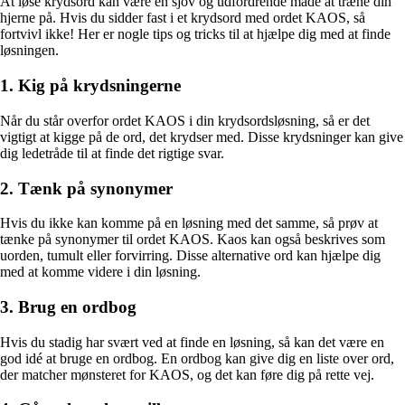
At løse krydsord kan være en sjov og udfordrende måde at træne din
hjerne på. Hvis du sidder fast i et krydsord med ordet KAOS, så
fortvivl ikke! Her er nogle tips og tricks til at hjælpe dig med at finde
løsningen.
1. Kig på krydsningerne
Når du står overfor ordet KAOS i din krydsordsløsning, så er det
vigtigt at kigge på de ord, det krydser med. Disse krydsninger kan give
dig ledetråde til at finde det rigtige svar.
2. Tænk på synonymer
Hvis du ikke kan komme på en løsning med det samme, så prøv at
tænke på synonymer til ordet KAOS. Kaos kan også beskrives som
uorden, tumult eller forvirring. Disse alternative ord kan hjælpe dig
med at komme videre i din løsning.
3. Brug en ordbog
Hvis du stadig har svært ved at finde en løsning, så kan det være en
god idé at bruge en ordbog. En ordbog kan give dig en liste over ord,
der matcher mønsteret for KAOS, og det kan føre dig på rette vej.