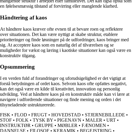
manglende struktur i arbejdet eller familielivet. Det kan også opstå som
en følelsesmæssig tilstand af forvirring eller manglende klarhed.
Håndtering af kaos
At håndtere kaos kræver ofte evnen til at bevare roen og reflektere
over situationen. Det kan være nyttigt at skabe struktur, etablere
prioriteringer og finde løsninger på de udfordringer, kaos bringer med
sig. At acceptere kaos som en naturlig del af tilværelsen og se
muligheder for vækst og læring i kaotiske situationer kan også være en
konstruktiv tilgang.
Opsummering
I en verden fuld af forandringer og uforudsigelighed er det vigtigt at
forstå betydningen af ordet kaos. Selvom kaos ofte opfattes negativt,
kan det også være en kilde til kreativitet, innovation og personlig
udvikling. Ved at håndtere kaos på en konstruktiv måde kan vi lære at
navigere i udfordrende situationer og finde mening og orden i det
tilsyneladende ustrukturerede.
FISK
•
FLOD
•
FRUGT
•
HOVEDSTAD
•
STJERNEBILLEDE
•
STOF
•
FOLK
•
TYSK BY
•
PIGENAVN
•
MALER
•
URT
•
INSTRUKTØR
•
GRUPPE
•
MØBLER
•
FÆNOMEN
•
DANNELSE
•
FILOSOF
•
KERAMIK
•
BEGEJSTRING
•