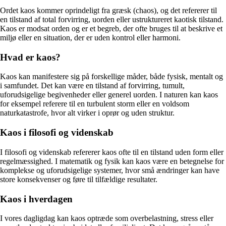
Ordet kaos kommer oprindeligt fra græsk (chaos), og det refererer til
en tilstand af total forvirring, uorden eller ustruktureret kaotisk tilstand.
Kaos er modsat orden og er et begreb, der ofte bruges til at beskrive et
miljø eller en situation, der er uden kontrol eller harmoni.
Hvad er kaos?
Kaos kan manifestere sig på forskellige måder, både fysisk, mentalt og
i samfundet. Det kan være en tilstand af forvirring, tumult,
uforudsigelige begivenheder eller generel uorden. I naturen kan kaos
for eksempel referere til en turbulent storm eller en voldsom
naturkatastrofe, hvor alt virker i oprør og uden struktur.
Kaos i filosofi og videnskab
I filosofi og videnskab refererer kaos ofte til en tilstand uden form eller
regelmæssighed. I matematik og fysik kan kaos være en betegnelse for
komplekse og uforudsigelige systemer, hvor små ændringer kan have
store konsekvenser og føre til tilfældige resultater.
Kaos i hverdagen
I vores dagligdag kan kaos optræde som overbelastning, stress eller