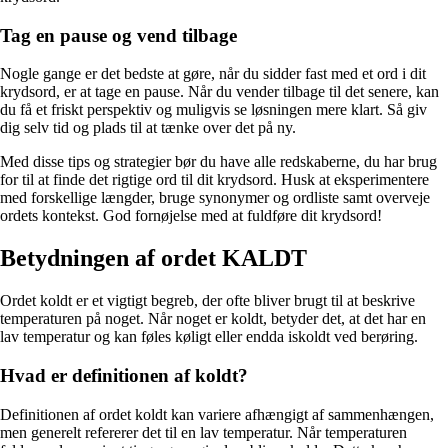
Tag en pause og vend tilbage
Nogle gange er det bedste at gøre, når du sidder fast med et ord i dit
krydsord, er at tage en pause. Når du vender tilbage til det senere, kan
du få et friskt perspektiv og muligvis se løsningen mere klart. Så giv
dig selv tid og plads til at tænke over det på ny.
Med disse tips og strategier bør du have alle redskaberne, du har brug
for til at finde det rigtige ord til dit krydsord. Husk at eksperimentere
med forskellige længder, bruge synonymer og ordliste samt overveje
ordets kontekst. God fornøjelse med at fuldføre dit krydsord!
Betydningen af ordet KALDT
Ordet koldt er et vigtigt begreb, der ofte bliver brugt til at beskrive
temperaturen på noget. Når noget er koldt, betyder det, at det har en
lav temperatur og kan føles køligt eller endda iskoldt ved berøring.
Hvad er definitionen af koldt?
Definitionen af ordet koldt kan variere afhængigt af sammenhængen,
men generelt refererer det til en lav temperatur. Når temperaturen