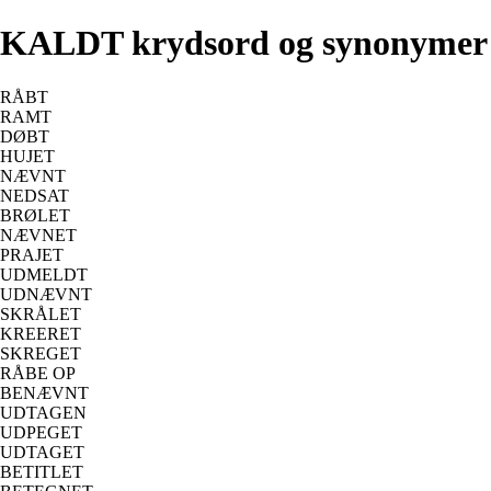
KALDT krydsord og synonymer
RÅBT
RAMT
DØBT
HUJET
NÆVNT
NEDSAT
BRØLET
NÆVNET
PRAJET
UDMELDT
UDNÆVNT
SKRÅLET
KREERET
SKREGET
RÅBE OP
BENÆVNT
UDTAGEN
UDPEGET
UDTAGET
BETITLET