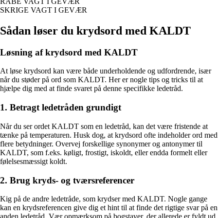
RÅBE VAGT I GEVÆR
SKRIGE VAGT I GEVÆR
Sådan løser du krydsord med KALDT
Løsning af krydsord med KALDT
At løse krydsord kan være både underholdende og udfordrende, især
når du støder på ord som KALDT. Her er nogle tips og tricks til at
hjælpe dig med at finde svaret på denne specifikke ledetråd.
1. Betragt ledetråden grundigt
Når du ser ordet KALDT som en ledetråd, kan det være fristende at
tænke på temperaturen. Husk dog, at krydsord ofte indeholder ord med
flere betydninger. Overvej forskellige synonymer og antonymer til
KALDT, som f.eks. køligt, frostigt, iskoldt, eller endda formelt eller
følelsesmæssigt koldt.
2. Brug kryds- og tværsreferencer
Kig på de andre ledetråde, som krydser med KALDT. Nogle gange
kan en krydsreferencen give dig et hint til at finde det rigtige svar på en
anden ledetråd. Vær opmærksom på bogstaver, der allerede er fyldt ud,