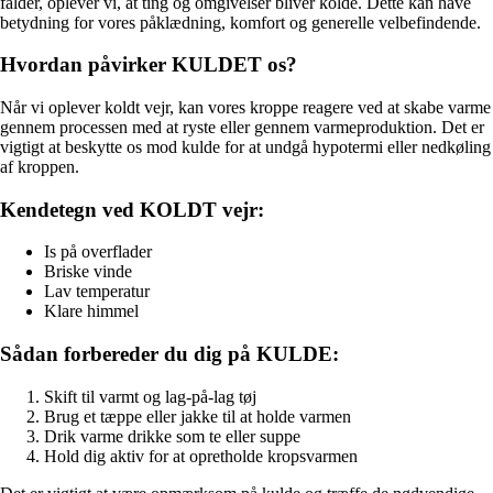
falder, oplever vi, at ting og omgivelser bliver kolde. Dette kan have
betydning for vores påklædning, komfort og generelle velbefindende.
Hvordan påvirker KULDET os?
Når vi oplever koldt vejr, kan vores kroppe reagere ved at skabe varme
gennem processen med at ryste eller gennem varmeproduktion. Det er
vigtigt at beskytte os mod kulde for at undgå hypotermi eller nedkøling
af kroppen.
Kendetegn ved KOLDT vejr:
Is på overflader
Briske vinde
Lav temperatur
Klare himmel
Sådan forbereder du dig på KULDE:
Skift til varmt og lag-på-lag tøj
Brug et tæppe eller jakke til at holde varmen
Drik varme drikke som te eller suppe
Hold dig aktiv for at opretholde kropsvarmen