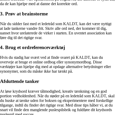
da de kan hjælpe med at danne det korrekte ord.
3. Prøv at brainstorme
Når du sidder fast med et ledetråd som KALDT, kan det være nyttigt
at lade tankerne vandre frit. Skriv alle ord ned, der kommer til dig,
uanset hvor urelaterede de virker i starten. En uventet association kan
føre dig til det rigtige svar.
4. Brug et ordreferenceværktøj
Hvis du stadig har svært ved at finde svaret på KALDT, kan du
overveje at bruge et online ordbog eller synonymordbog. Disse
værktøjer kan hjælpe dig med at opdage alternative betydninger eller
synonymer, som du måske ikke har tænkt på.
Afsluttende tanker
At løse krydsord kræver tålmodighed, kreativ tænkning og en god
portion vedholdenhed. Når du støder på en ledetråd som KALDT, skal
du huske at tænke uden for boksen og eksperimentere med forskellige
tilgange, indtil du finder det rigtige svar. Med disse tips håber vi, at du
snart vil finde den manglende puslespilsbrik og fuldføre dit krydsords
puslespil med succes.