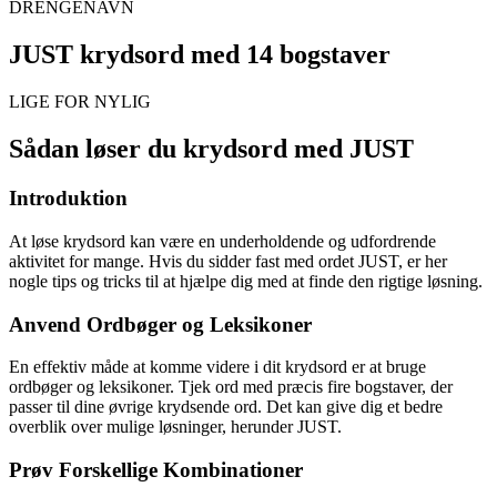
DRENGENAVN
JUST krydsord med 14 bogstaver
LIGE FOR NYLIG
Sådan løser du krydsord med JUST
Introduktion
At løse krydsord kan være en underholdende og udfordrende
aktivitet for mange. Hvis du sidder fast med ordet JUST, er her
nogle tips og tricks til at hjælpe dig med at finde den rigtige løsning.
Anvend Ordbøger og Leksikoner
En effektiv måde at komme videre i dit krydsord er at bruge
ordbøger og leksikoner. Tjek ord med præcis fire bogstaver, der
passer til dine øvrige krydsende ord. Det kan give dig et bedre
overblik over mulige løsninger, herunder JUST.
Prøv Forskellige Kombinationer