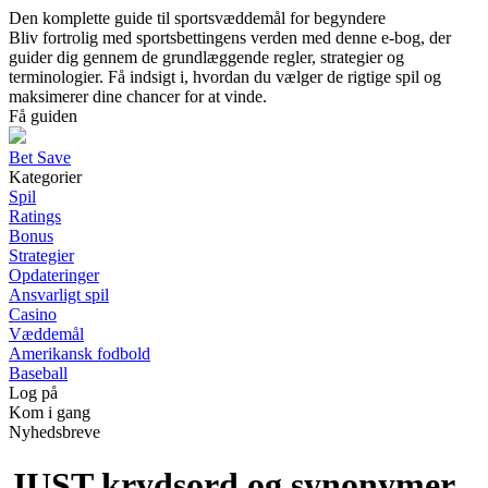
Den komplette guide til sportsvæddemål for begyndere
Bliv fortrolig med sportsbettingens verden med denne e-bog, der
guider dig gennem de grundlæggende regler, strategier og
terminologier. Få indsigt i, hvordan du vælger de rigtige spil og
maksimerer dine chancer for at vinde.
Få guiden
Bet Save
Kategorier
Spil
Ratings
Bonus
Strategier
Opdateringer
Ansvarligt spil
Casino
Væddemål
Amerikansk fodbold
Baseball
Log på
Kom i gang
Nyhedsbreve
JUST krydsord og synonymer