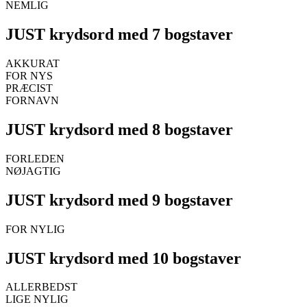
NEMLIG
JUST krydsord med 7 bogstaver
AKKURAT
FOR NYS
PRÆCIST
FORNAVN
JUST krydsord med 8 bogstaver
FORLEDEN
NØJAGTIG
JUST krydsord med 9 bogstaver
FOR NYLIG
JUST krydsord med 10 bogstaver
ALLERBEDST
LIGE NYLIG