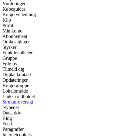
Vurderinger
Købeguides
Brugervejledning
Klip
Profil
Min konto
Abonnement
Omkostninger
Styrker
Funktionaliteter
Gruppe
Følg os
Tilmeld dig
Digital kontakt
Opdateringer
Brugergruppe
Lokalområde
Links i indholdet
Strukturoversigt
Nyheder
Dataarkiv
Blog
Feed
Paragraffer
Internetcookies