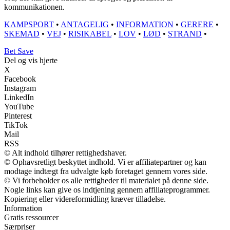
kommunikationen.
KAMPSPORT
•
ANTAGELIG
•
INFORMATION
•
GERERE
•
SKEMAD
•
VEJ
•
RISIKABEL
•
LOV
•
LØD
•
STRAND
•
Bet Save
Del og vis hjerte
X
Facebook
Instagram
LinkedIn
YouTube
Pinterest
TikTok
Mail
RSS
© Alt indhold tilhører rettighedshaver.
© Ophavsretligt beskyttet indhold. Vi er affiliatepartner og kan
modtage indtægt fra udvalgte køb foretaget gennem vores side.
© Vi forbeholder os alle rettigheder til materialet på denne side.
Nogle links kan give os indtjening gennem affiliateprogrammer.
Kopiering eller videreformidling kræver tilladelse.
Information
Gratis ressourcer
Særpriser