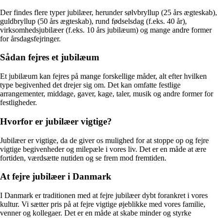
Der findes flere typer jubilæer, herunder sølvbryllup (25 års ægteskab),
guldbryllup (50 års ægteskab), rund fødselsdag (f.eks. 40 år),
virksomhedsjubilæer (f.eks. 10 års jubilæum) og mange andre former
for årsdagsfejringer.
Sådan fejres et jubilæum
Et jubilæum kan fejres på mange forskellige måder, alt efter hvilken
type begivenhed det drejer sig om. Det kan omfatte festlige
arrangementer, middage, gaver, kage, taler, musik og andre former for
festligheder.
Hvorfor er jubilæer vigtige?
Jubilæer er vigtige, da de giver os mulighed for at stoppe op og fejre
vigtige begivenheder og milepæle i vores liv. Det er en måde at ære
fortiden, værdsætte nutiden og se frem mod fremtiden.
At fejre jubilæer i Danmark
I Danmark er traditionen med at fejre jubilæer dybt forankret i vores
kultur. Vi sætter pris på at fejre vigtige øjeblikke med vores familie,
venner og kollegaer. Det er en måde at skabe minder og styrke