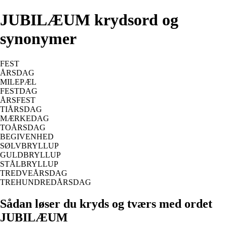
JUBILÆUM krydsord og
synonymer
FEST
ÅRSDAG
MILEPÆL
FESTDAG
ÅRSFEST
TIÅRSDAG
MÆRKEDAG
TOÅRSDAG
BEGIVENHED
SØLVBRYLLUP
GULDBRYLLUP
STÅLBRYLLUP
TREDVEÅRSDAG
TREHUNDREDÅRSDAG
Sådan løser du kryds og tværs med ordet
JUBILÆUM