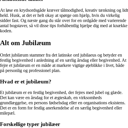
At løse en krydsordsgåde kræver tålmodighed, kreativ tænkning og lidt
held. Husk, at det er helt okay at spørge om hjælp, hvis du virkelig
sidder fast. Og næste gang du står over for en ordgåde med varierende
antal bogstaver, så vil disse tips forhåbentlig hjælpe dig med at knække
koden.
Alt om Jubilæum
Ordet jubilæum stammer fra det latinske ord jubilaeus og betyder en
festlig begivenhed i anledning af en særlig årsdag eller begivenhed. At
fejre et jubilæum er en måde at markere vigtige øjeblikke i livet, både
på personlig og professionel plan.
Hvad er et jubilæum?
Et jubilæum er en festlig begivenhed, der fejres med jubel og glæde.
Det kan være en årsdag for et ægteskab, en virksomheds
grundlæggelse, en persons fødselsdag eller en organisations eksistens.
Det er en form for festlig anerkendelse af en særlig begivenhed eller
milepæl.
Forskellige typer jubilæer