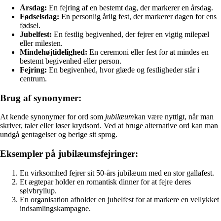
Årsdag:
En fejring af en bestemt dag, der markerer en årsdag.
Fødselsdag:
En personlig årlig fest, der markerer dagen for ens
fødsel.
Jubelfest:
En festlig begivenhed, der fejrer en vigtig milepæl
eller milesten.
Mindehøjtidelighed:
En ceremoni eller fest for at mindes en
bestemt begivenhed eller person.
Fejring:
En begivenhed, hvor glæde og festligheder står i
centrum.
Brug af synonymer:
At kende synonymer for ord som
jubilæum
kan være nyttigt, når man
skriver, taler eller løser krydsord. Ved at bruge alternative ord kan man
undgå gentagelser og berige sit sprog.
Eksempler på jubilæumsfejringer:
En virksomhed fejrer sit 50-års jubilæum med en stor gallafest.
Et ægtepar holder en romantisk dinner for at fejre deres
sølvbryllup.
En organisation afholder en jubelfest for at markere en vellykket
indsamlingskampagne.