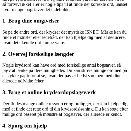
så fortvivl ikke! Her er nogle tips til at finde det korrekte ord, uanset
hvor mange bogstaver det indeholder.
1. Brug dine omgivelser
Se på de andre ord, der krydser det mystiske ISNET. Måske kan du
finde et mønster eller ledetråd, der kan hjælpe dig med at deducere,
hvad det ukendte ord kunne være.
2. Overvej forskellige længder
Nogle krydsord kan have ord med forskellige antal bogstaver, så
prøv at tænke på flere muligheder. Du kan skrive mulige ord ned på
et stykke papir for at se, hvad der passer bedst sammen med dine
allerede udfyldte felter.
3. Brug et online krydsordopslagsværk
Der findes mange online ressourcer og ordbøger, der kan hjælpe dig
med at finde det rette ord til din krydsordsløsning. Du kan søge efter
mulige ord baseret på mønstre af bogstaver, der allerede er kendt.
4. Spørg om hjælp