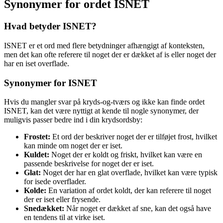
Synonymer for ordet ISNET
Hvad betyder ISNET?
ISNET er et ord med flere betydninger afhængigt af konteksten,
men det kan ofte referere til noget der er dækket af is eller noget der
har en iset overflade.
Synonymer for ISNET
Hvis du mangler svar på kryds-og-tværs og ikke kan finde ordet
ISNET, kan det være nyttigt at kende til nogle synonymer, der
muligvis passer bedre ind i din krydsordsby:
Frostet:
Et ord der beskriver noget der er tilføjet frost, hvilket
kan minde om noget der er iset.
Kuldet:
Noget der er koldt og friskt, hvilket kan være en
passende beskrivelse for noget der er iset.
Glat:
Noget der har en glat overflade, hvilket kan være typisk
for isede overflader.
Kolde:
En variation af ordet koldt, der kan referere til noget
der er iset eller frysende.
Snedækket:
Når noget er dækket af sne, kan det også have
en tendens til at virke iset.