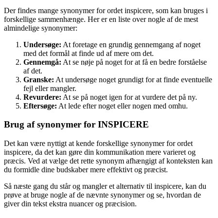
Der findes mange synonymer for ordet inspicere, som kan bruges i
forskellige sammenhænge. Her er en liste over nogle af de mest
almindelige synonymer:
Undersøge:
At foretage en grundig gennemgang af noget
med det formål at finde ud af mere om det.
Gennemgå:
At se nøje på noget for at få en bedre forståelse
af det.
Granske:
At undersøge noget grundigt for at finde eventuelle
fejl eller mangler.
Revurdere:
At se på noget igen for at vurdere det på ny.
Eftersøge:
At lede efter noget eller nogen med omhu.
Brug af synonymer for INSPICERE
Det kan være nyttigt at kende forskellige synonymer for ordet
inspicere, da det kan gøre din kommunikation mere varieret og
præcis. Ved at vælge det rette synonym afhængigt af konteksten kan
du formidle dine budskaber mere effektivt og præcist.
Så næste gang du står og mangler et alternativ til inspicere, kan du
prøve at bruge nogle af de nævnte synonymer og se, hvordan de
giver din tekst ekstra nuancer og præcision.