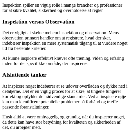
Inspektion spiller en vigtig rolle i mange brancher og professioner
for at sikre kvalitet, sikkerhed og overholdelse af regler.
Inspektion versus Observation
Det er vigtigt at skelne mellem inspektion og observation. Mens
observation primært handler om at registrere, hvad der sker,
indebærer inspektion en mere systematisk tilgang til at vurdere noget
ud fra bestemte kriterier.
At kunne inspicere effektivt kræver ofte træning, viden og erfaring
inden for det specifikke område, der inspiceres.
Afsluttende tanker
At inspicere noget indebærer at se udover overfladen og dykke ned i
detaljerne. Det er en vigtig proces for at sikre, at tingene fungerer
korrekt og opfylder de nødvendige standarder. Ved at inspicere nøje
kan man identificere potentielle problemer på forhånd og træffe
passende foranstaltninger.
Husk altid at være omhyggelig og grundig, når du inspicerer noget,
da dette kan have stor betydning for kvaliteten og sikkerheden af
det, du arbejder med.