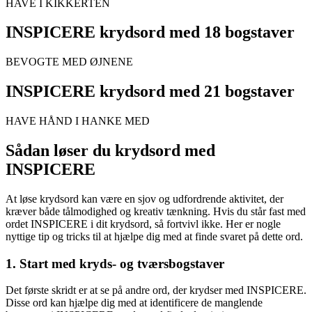
HAVE I KIKKERTEN
INSPICERE krydsord med 18 bogstaver
BEVOGTE MED ØJNENE
INSPICERE krydsord med 21 bogstaver
HAVE HÅND I HANKE MED
Sådan løser du krydsord med
INSPICERE
At løse krydsord kan være en sjov og udfordrende aktivitet, der
kræver både tålmodighed og kreativ tænkning. Hvis du står fast med
ordet INSPICERE i dit krydsord, så fortvivl ikke. Her er nogle
nyttige tip og tricks til at hjælpe dig med at finde svaret på dette ord.
1. Start med kryds- og tværsbogstaver
Det første skridt er at se på andre ord, der krydser med INSPICERE.
Disse ord kan hjælpe dig med at identificere de manglende