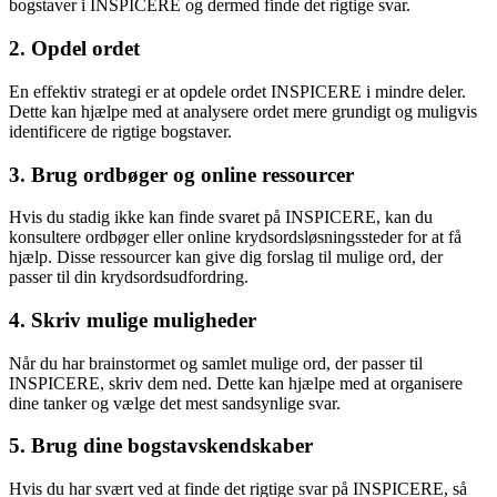
bogstaver i INSPICERE og dermed finde det rigtige svar.
2. Opdel ordet
En effektiv strategi er at opdele ordet INSPICERE i mindre deler.
Dette kan hjælpe med at analysere ordet mere grundigt og muligvis
identificere de rigtige bogstaver.
3. Brug ordbøger og online ressourcer
Hvis du stadig ikke kan finde svaret på INSPICERE, kan du
konsultere ordbøger eller online krydsordsløsningssteder for at få
hjælp. Disse ressourcer kan give dig forslag til mulige ord, der
passer til din krydsordsudfordring.
4. Skriv mulige muligheder
Når du har brainstormet og samlet mulige ord, der passer til
INSPICERE, skriv dem ned. Dette kan hjælpe med at organisere
dine tanker og vælge det mest sandsynlige svar.
5. Brug dine bogstavskendskaber
Hvis du har svært ved at finde det rigtige svar på INSPICERE, så