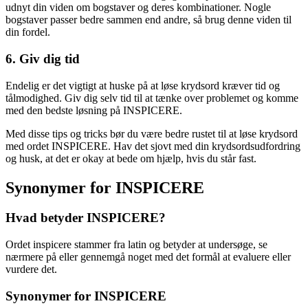
udnyt din viden om bogstaver og deres kombinationer. Nogle
bogstaver passer bedre sammen end andre, så brug denne viden til
din fordel.
6. Giv dig tid
Endelig er det vigtigt at huske på at løse krydsord kræver tid og
tålmodighed. Giv dig selv tid til at tænke over problemet og komme
med den bedste løsning på INSPICERE.
Med disse tips og tricks bør du være bedre rustet til at løse krydsord
med ordet INSPICERE. Hav det sjovt med din krydsordsudfordring
og husk, at det er okay at bede om hjælp, hvis du står fast.
Synonymer for INSPICERE
Hvad betyder INSPICERE?
Ordet inspicere stammer fra latin og betyder at undersøge, se
nærmere på eller gennemgå noget med det formål at evaluere eller
vurdere det.
Synonymer for INSPICERE