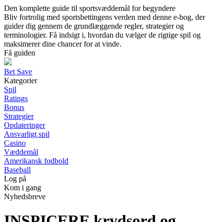
Den komplette guide til sportsvæddemål for begyndere
Bliv fortrolig med sportsbettingens verden med denne e-bog, der
guider dig gennem de grundlæggende regler, strategier og
terminologier. Få indsigt i, hvordan du vælger de rigtige spil og
maksimerer dine chancer for at vinde.
Få guiden
Bet Save
Kategorier
Spil
Ratings
Bonus
Strategier
Opdateringer
Ansvarligt spil
Casino
Væddemål
Amerikansk fodbold
Baseball
Log på
Kom i gang
Nyhedsbreve
INSPICERE krydsord og