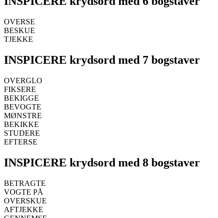
INSPICERE krydsord med 6 bogstaver
OVERSE
BESKUE
TJEKKE
INSPICERE krydsord med 7 bogstaver
OVERGLO
FIKSERE
BEKIGGE
BEVOGTE
MØNSTRE
BEKIKKE
STUDERE
EFTERSE
INSPICERE krydsord med 8 bogstaver
BETRAGTE
VOGTE PÅ
OVERSKUE
AFTJEKKE