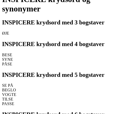
synonymer
INSPICERE krydsord med 3 bogstaver
ØJE
INSPICERE krydsord med 4 bogstaver
BESE
SYNE
PÅSE
INSPICERE krydsord med 5 bogstaver
SE PÅ
BEGLO
VOGTE
TILSE
PASSE