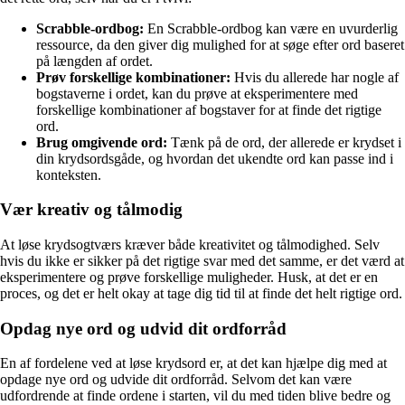
Scrabble-ordbog:
En Scrabble-ordbog kan være en uvurderlig
ressource, da den giver dig mulighed for at søge efter ord baseret
på længden af ordet.
Prøv forskellige kombinationer:
Hvis du allerede har nogle af
bogstaverne i ordet, kan du prøve at eksperimentere med
forskellige kombinationer af bogstaver for at finde det rigtige
ord.
Brug omgivende ord:
Tænk på de ord, der allerede er krydset i
din krydsordsgåde, og hvordan det ukendte ord kan passe ind i
konteksten.
Vær kreativ og tålmodig
At løse krydsogtværs kræver både kreativitet og tålmodighed. Selv
hvis du ikke er sikker på det rigtige svar med det samme, er det værd at
eksperimentere og prøve forskellige muligheder. Husk, at det er en
proces, og det er helt okay at tage dig tid til at finde det helt rigtige ord.
Opdag nye ord og udvid dit ordforråd
En af fordelene ved at løse krydsord er, at det kan hjælpe dig med at
opdage nye ord og udvide dit ordforråd. Selvom det kan være
udfordrende at finde ordene i starten, vil du med tiden blive bedre og