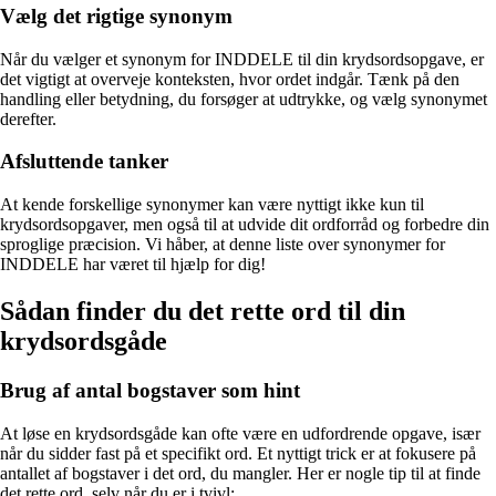
Vælg det rigtige synonym
Når du vælger et synonym for INDDELE til din krydsordsopgave, er
det vigtigt at overveje konteksten, hvor ordet indgår. Tænk på den
handling eller betydning, du forsøger at udtrykke, og vælg synonymet
derefter.
Afsluttende tanker
At kende forskellige synonymer kan være nyttigt ikke kun til
krydsordsopgaver, men også til at udvide dit ordforråd og forbedre din
sproglige præcision. Vi håber, at denne liste over synonymer for
INDDELE har været til hjælp for dig!
Sådan finder du det rette ord til din
krydsordsgåde
Brug af antal bogstaver som hint
At løse en krydsordsgåde kan ofte være en udfordrende opgave, især
når du sidder fast på et specifikt ord. Et nyttigt trick er at fokusere på
antallet af bogstaver i det ord, du mangler. Her er nogle tip til at finde
det rette ord, selv når du er i tvivl: