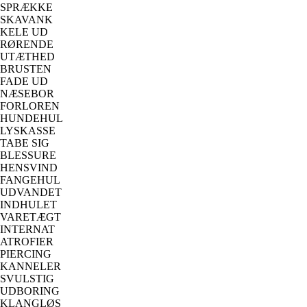
SPRÆKKE
SKAVANK
KELE UD
RØRENDE
UTÆTHED
BRUSTEN
FADE UD
NÆSEBOR
FORLOREN
HUNDEHUL
LYSKASSE
TABE SIG
BLESSURE
HENSVIND
FANGEHUL
UDVANDET
INDHULET
VARETÆGT
INTERNAT
ATROFIER
PIERCING
KANNELER
SVULSTIG
UDBORING
KLANGLØS