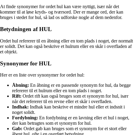
At finde synonymer for ordet hul kan være nyttigt, især når det
kommer til at løse kryds- og tværsord. Der er mange ord, der kan
bruges i stedet for hul, så lad os udforske nogle af dem nedenfor.
Betydningen af HUL
Ordet hul refererer til en åbning eller en tom plads i noget, der normalt
er solidt. Det kan også beskrive et hulrum eller en skår i overfladen af
et objekt.
Synonymer for HUL
Her er en liste over synonymer for ordet hul:
Åbning:
En åbning er en passende synonym for hul, da begge
refererer til et hulrum eller en tom plads i noget.
Rift:
Ordet rift kan også bruges som et synonym for hul, især
når det refererer til en revne eller et skår i overfladen.
Indhak:
Indhak kan beskrive et mindre hul eller et indsnit i
noget solidt.
Fordybning:
En fordybning er en lavning eller et hul i noget,
der kan betragtes som et synonym for hul.
Gab:
Ordet gab kan bruges som et synonym for et stort eller
åbent hul, ofte i en overført betydning.