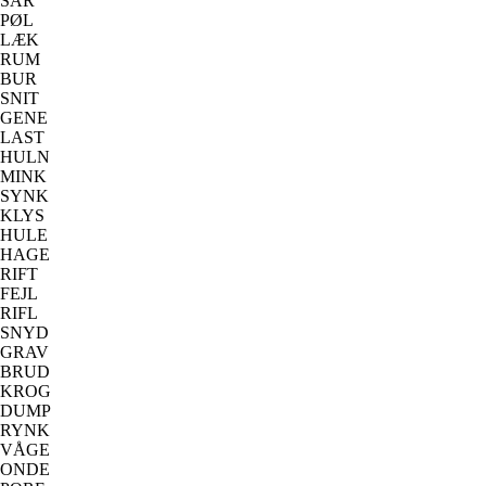
SÅR
PØL
LÆK
RUM
BUR
SNIT
GENE
LAST
HULN
MINK
SYNK
KLYS
HULE
HAGE
RIFT
FEJL
RIFL
SNYD
GRAV
BRUD
KROG
DUMP
RYNK
VÅGE
ONDE