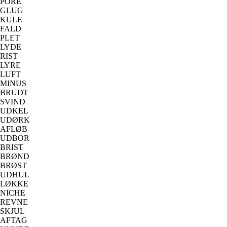
PORE
GLUG
KULE
FALD
PLET
LYDE
RIST
LYRE
LUFT
MINUS
BRUDT
SVIND
UDKEL
UDØRK
AFLØB
UDBOR
BRIST
BRØND
BRØST
UDHUL
LØKKE
NICHE
REVNE
SKJUL
AFTAG