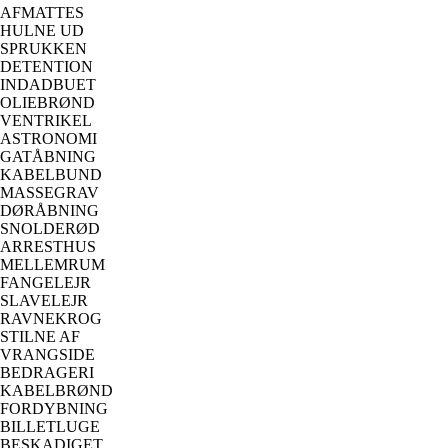
AFMATTES
HULNE UD
SPRUKKEN
DETENTION
INDADBUET
OLIEBRØND
VENTRIKEL
ASTRONOMI
GATÅBNING
KABELBUND
MASSEGRAV
DØRÅBNING
SNOLDERØD
ARRESTHUS
MELLEMRUM
FANGELEJR
SLAVELEJR
RAVNEKROG
STILNE AF
VRANGSIDE
BEDRAGERI
KABELBRØND
FORDYBNING
BILLETLUGE
BESKADIGET