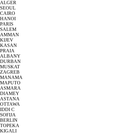
ALGER
SEOUL
CAIRO
HANOI
PARIS
SALEM
AMMAN
KIJEV
KASAN
PRAIA
ALBANY
DURBAN
MUSKAT
ZAGREB
MANAMA
MAPUTO
ASMARA
DIAMEY
ASTANA
OTTAWA
IDDI C
SOFIJA
BERLIN
TOPEKA
KIGALI