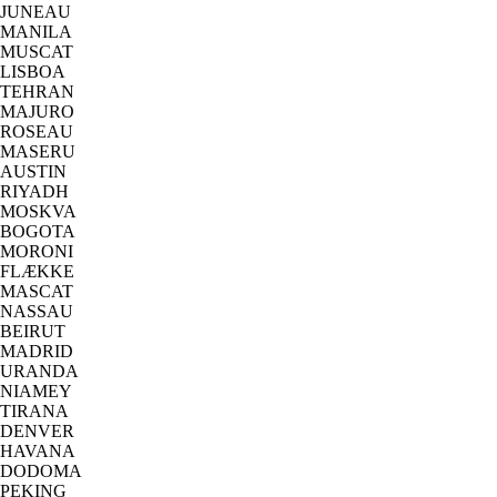
JUNEAU
MANILA
MUSCAT
LISBOA
TEHRAN
MAJURO
ROSEAU
MASERU
AUSTIN
RIYADH
MOSKVA
BOGOTA
MORONI
FLÆKKE
MASCAT
NASSAU
BEIRUT
MADRID
URANDA
NIAMEY
TIRANA
DENVER
HAVANA
DODOMA
PEKING