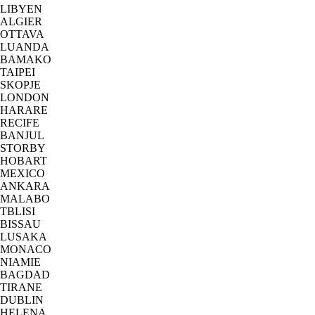
LIBYEN
ALGIER
OTTAVA
LUANDA
BAMAKO
TAIPEI
SKOPJE
LONDON
HARARE
RECIFE
BANJUL
STORBY
HOBART
MEXICO
ANKARA
MALABO
TBLISI
BISSAU
LUSAKA
MONACO
NIAMIE
BAGDAD
TIRANE
DUBLIN
HELENA