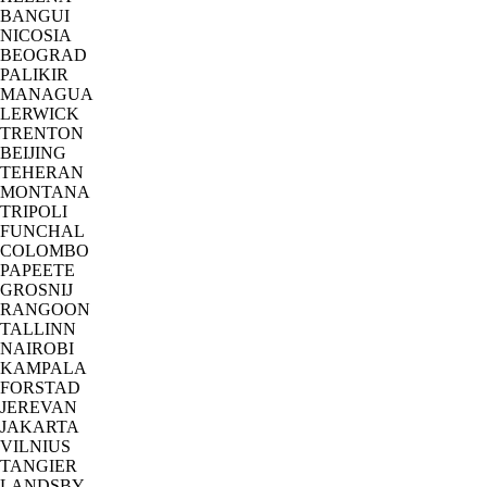
BANGUI
NICOSIA
BEOGRAD
PALIKIR
MANAGUA
LERWICK
TRENTON
BEIJING
TEHERAN
MONTANA
TRIPOLI
FUNCHAL
COLOMBO
PAPEETE
GROSNIJ
RANGOON
TALLINN
NAIROBI
KAMPALA
FORSTAD
JEREVAN
JAKARTA
VILNIUS
TANGIER
LANDSBY