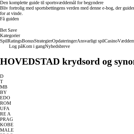
Den komplette guide til sportsvæddemål for begyndere
Bliv fortrolig med sportsbettingens verden med denne e-bog, der guider
for at vinde.
Få guiden
Bet Save
Kategorier
Spil
Ratings
Bonus
Strategier
Opdateringer
Ansvarligt spil
Casino
Væddem
Log på
Kom i gang
Nyhedsbreve
HOVEDSTAD krydsord og syno
D
T
MB
BY
EDO
ROM
UFA
RE A
PRAG
KOBE
MALE