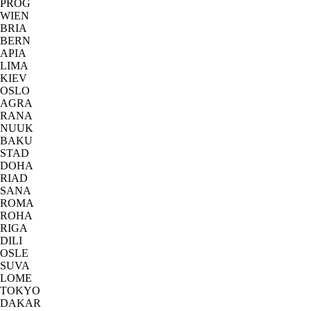
PROG
WIEN
BRIA
BERN
APIA
LIMA
KIEV
OSLO
AGRA
RANA
NUUK
BAKU
STAD
DOHA
RIAD
SANA
ROMA
ROHA
RIGA
DILI
OSLE
SUVA
LOME
TOKYO
DAKAR