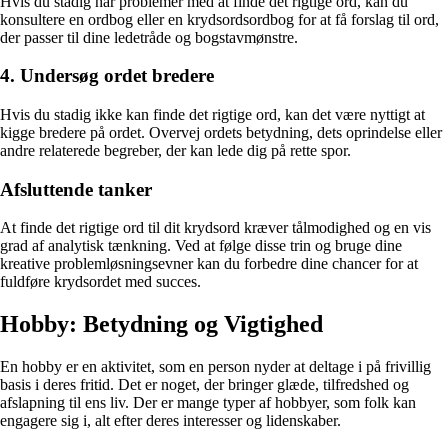
Hvis du stadig har problemer med at finde det rigtige ord, kan du
konsultere en ordbog eller en krydsordsordbog for at få forslag til ord,
der passer til dine ledetråde og bogstavmønstre.
4. Undersøg ordet bredere
Hvis du stadig ikke kan finde det rigtige ord, kan det være nyttigt at
kigge bredere på ordet. Overvej ordets betydning, dets oprindelse eller
andre relaterede begreber, der kan lede dig på rette spor.
Afsluttende tanker
At finde det rigtige ord til dit krydsord kræver tålmodighed og en vis
grad af analytisk tænkning. Ved at følge disse trin og bruge dine
kreative problemløsningsevner kan du forbedre dine chancer for at
fuldføre krydsordet med succes.
Hobby: Betydning og Vigtighed
En hobby er en aktivitet, som en person nyder at deltage i på frivillig
basis i deres fritid. Det er noget, der bringer glæde, tilfredshed og
afslapning til ens liv. Der er mange typer af hobbyer, som folk kan
engagere sig i, alt efter deres interesser og lidenskaber.