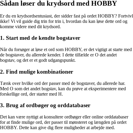
Sådan løser du krydsord med HOBBY
Er du en krydsordsentusiast, der sidder fast på ordet HOBBY? Fortvivl
ikke! Vi vil guide dig trin for trin i, hvordan du kan løse dette ord og
komme videre med dit krydsord.
1. Start med de kendte bogstaver
Når du forsøger at løse et ord som HOBBY, er det vigtigt at starte med
de bogstaver, du allerede kender. I dette tilfælde er O det andet
bogstav, og det er et godt udgangspunkt.
2. Find mulige kombinationer
Tænk over hvilke ord der passer med de bogstaver, du allerede har.
Med O som det andet bogstav, kan du prøve at eksperimentere med
forskellige ord, der starter med H.
3. Brug af ordbøger og orddatabaser
Det kan være nyttigt at konsultere ordbøger eller online orddatabaser
for at finde mulige ord, der passer til mønsteret og længden på ordet
HOBBY. Dette kan give dig flere muligheder at arbejde med.