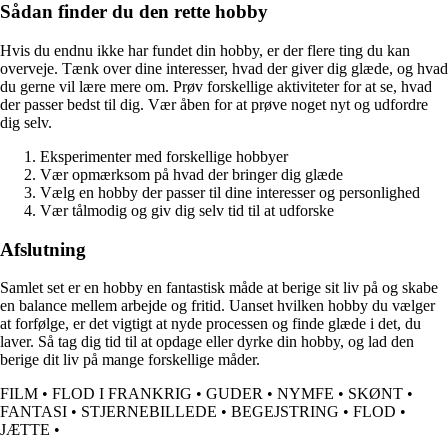
Sådan finder du den rette hobby
Hvis du endnu ikke har fundet din hobby, er der flere ting du kan
overveje. Tænk over dine interesser, hvad der giver dig glæde, og hvad
du gerne vil lære mere om. Prøv forskellige aktiviteter for at se, hvad
der passer bedst til dig. Vær åben for at prøve noget nyt og udfordre
dig selv.
Eksperimenter med forskellige hobbyer
Vær opmærksom på hvad der bringer dig glæde
Vælg en hobby der passer til dine interesser og personlighed
Vær tålmodig og giv dig selv tid til at udforske
Afslutning
Samlet set er en hobby en fantastisk måde at berige sit liv på og skabe
en balance mellem arbejde og fritid. Uanset hvilken hobby du vælger
at forfølge, er det vigtigt at nyde processen og finde glæde i det, du
laver. Så tag dig tid til at opdage eller dyrke din hobby, og lad den
berige dit liv på mange forskellige måder.
FILM
•
FLOD I FRANKRIG
•
GUDER
•
NYMFE
•
SKØNT
•
FANTASI
•
STJERNEBILLEDE
•
BEGEJSTRING
•
FLOD
•
JÆTTE
•