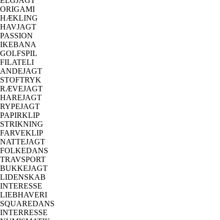
ELGJAGT
ORIGAMI
HÆKLING
HAVJAGT
PASSION
IKEBANA
GOLFSPIL
FILATELI
ANDEJAGT
STOFTRYK
RÆVEJAGT
HAREJAGT
RYPEJAGT
PAPIRKLIP
STRIKNING
FARVEKLIP
NATTEJAGT
FOLKEDANS
TRAVSPORT
BUKKEJAGT
LIDENSKAB
INTERESSE
LIEBHAVERI
SQUAREDANS
INTERRESSE