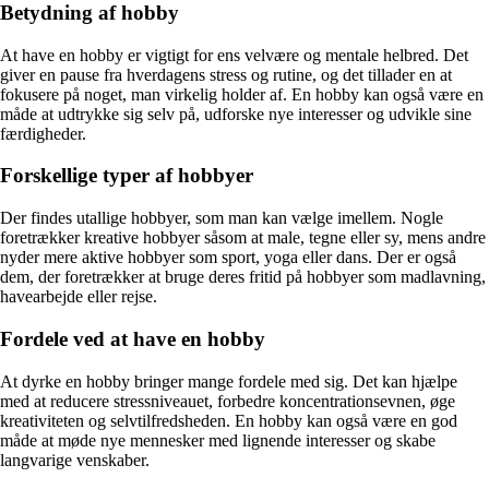
Betydning af hobby
At have en hobby er vigtigt for ens velvære og mentale helbred. Det
giver en pause fra hverdagens stress og rutine, og det tillader en at
fokusere på noget, man virkelig holder af. En hobby kan også være en
måde at udtrykke sig selv på, udforske nye interesser og udvikle sine
færdigheder.
Forskellige typer af hobbyer
Der findes utallige hobbyer, som man kan vælge imellem. Nogle
foretrækker kreative hobbyer såsom at male, tegne eller sy, mens andre
nyder mere aktive hobbyer som sport, yoga eller dans. Der er også
dem, der foretrækker at bruge deres fritid på hobbyer som madlavning,
havearbejde eller rejse.
Fordele ved at have en hobby
At dyrke en hobby bringer mange fordele med sig. Det kan hjælpe
med at reducere stressniveauet, forbedre koncentrationsevnen, øge
kreativiteten og selvtilfredsheden. En hobby kan også være en god
måde at møde nye mennesker med lignende interesser og skabe
langvarige venskaber.