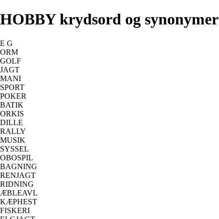
HOBBY krydsord og synonymer
E G
ORM
GOLF
JAGT
MANI
SPORT
POKER
BATIK
ORKIS
DILLE
RALLY
MUSIK
SYSSEL
OBOSPIL
BAGNING
RENJAGT
RIDNING
ÆBLEAVL
KÆPHEST
FISKERI