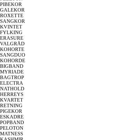
PIBEKOR
GALEKOR
ROXETTE
SANGKOR
KVINTET
FYLKING
ERASURE
VALGRÅD
KOHORTE
SANGDUO
KOHORDE
BIGBAND
MYRIADE
BAGTROP
ELECTRA
NATHOLD
HERREYS
KVARTET
RETNING
PIGEKOR
ESKADRE
POPBAND
PELOTON
MATNESS
KASHMIR