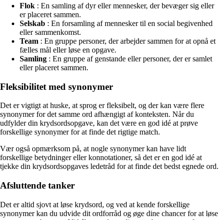
Flok
: En samling af dyr eller mennesker, der bevæger sig eller
er placeret sammen.
Selskab
: En forsamling af mennesker til en social begivenhed
eller sammenkomst.
Team
: En gruppe personer, der arbejder sammen for at opnå et
fælles mål eller løse en opgave.
Samling
: En gruppe af genstande eller personer, der er samlet
eller placeret sammen.
Fleksibilitet med synonymer
Det er vigtigt at huske, at sprog er fleksibelt, og der kan være flere
synonymer for det samme ord afhængigt af konteksten. Når du
udfylder din krydsordsopgave, kan det være en god idé at prøve
forskellige synonymer for at finde det rigtige match.
Vær også opmærksom på, at nogle synonymer kan have lidt
forskellige betydninger eller konnotationer, så det er en god idé at
tjekke din krydsordsopgaves ledetråd for at finde det bedst egnede ord.
Afsluttende tanker
Det er altid sjovt at løse krydsord, og ved at kende forskellige
synonymer kan du udvide dit ordforråd og øge dine chancer for at løse