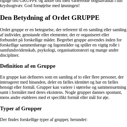
rigtige ord GRUPPE og andre ord med varierende bogstavantal i din
krydsogtvær. God fornøjelse med løsningen!
Den Betydning af Ordet GRUPPE
Ordet gruppe er en betegnelse, der refererer til en samling eller samling
af individer, genstande eller elementer, der er organiseret eller
forbundet på forskellige måder. Begrebet gruppe anvendes inden for
forskellige sammenhænge og fagområder og spiller en vigtig rolle i
samfundsvidenskab, psykologi, organisationsteori og mange andre
discipliner.
Definition af en Gruppe
En gruppe kan defineres som en samling af to eller flere personer, der
interagerer med hinanden, deler en fælles identitet og har en fælles
hensigt eller formål. Grupper kan variere i størrelse og sammensætning
samt i formålet med deres eksistens. Nogle grupper dannes spontant,
mens andre etableres med et specifikt formål eller mål for øje.
Typer af Grupper
Der findes forskellige typer af grupper, herunder: