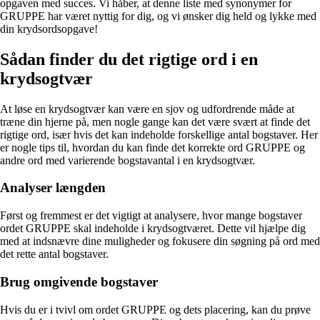
opgaven med succes. Vi håber, at denne liste med synonymer for
GRUPPE har været nyttig for dig, og vi ønsker dig held og lykke med
din krydsordsopgave!
Sådan finder du det rigtige ord i en
krydsogtvær
At løse en krydsogtvær kan være en sjov og udfordrende måde at
træne din hjerne på, men nogle gange kan det være svært at finde det
rigtige ord, især hvis det kan indeholde forskellige antal bogstaver. Her
er nogle tips til, hvordan du kan finde det korrekte ord GRUPPE og
andre ord med varierende bogstavantal i en krydsogtvær.
Analyser længden
Først og fremmest er det vigtigt at analysere, hvor mange bogstaver
ordet GRUPPE skal indeholde i krydsogtværet. Dette vil hjælpe dig
med at indsnævre dine muligheder og fokusere din søgning på ord med
det rette antal bogstaver.
Brug omgivende bogstaver
Hvis du er i tvivl om ordet GRUPPE og dets placering, kan du prøve