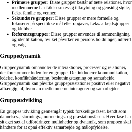
Primære grupper:
Disse grupper består af tætte relationer, hvor
medlemmerne har følelsesmæssig tilknytning og gensidig støtte,
f.eks. familie og venner.
Sekundære grupper:
Disse grupper er mere formelle og
fokuserer på specifikke mål eller opgaver, f.eks. arbejdsgrupper
og klubber.
Referencegrupper:
Disse grupper anvendes til sammenligning
og identifikation, hvilket påvirker en persons holdninger, adfærd
og valg.
Gruppedynamik
Gruppedynamik omhandler de interaktioner, processer og relationer,
der forekommer inden for en gruppe. Det inkluderer kommunikation,
ledelse, konflikthåndtering, beslutningstagning og samarbejde.
Gruppedynamik kan påvirke gruppepræstationer positivt eller negativt
afhængigt af, hvordan medlemmerne interagerer og samarbejder.
Gruppeudvikling
En gruppes udvikling gennemgår typisk forskellige faser, kendt som
dannelses-, stormings-, normerings- og præstationsfasen. Hver fase har
sit eget sæt af udfordringer, muligheder og dynamik, som gruppen skal
håndtere for at opnå effektiv samarbejde og målopfyldelse.