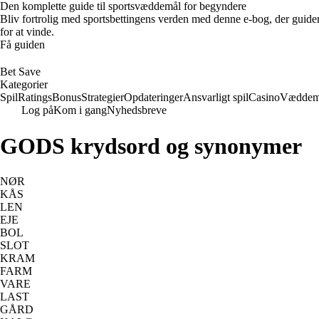
Den komplette guide til sportsvæddemål for begyndere
Bliv fortrolig med sportsbettingens verden med denne e-bog, der guider
for at vinde.
Få guiden
Bet Save
Kategorier
Spil
Ratings
Bonus
Strategier
Opdateringer
Ansvarligt spil
Casino
Væddem
Log på
Kom i gang
Nyhedsbreve
GODS krydsord og synonymer
NØR
KÅS
LEN
EJE
BOL
SLOT
KRAM
FARM
VARE
LAST
GÅRD