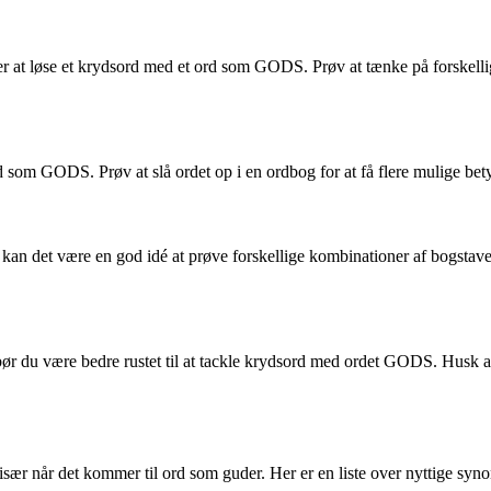
er at løse et krydsord med et ord som GODS. Prøv at tænke på forskelli
 som GODS. Prøv at slå ordet op i en ordbog for at få flere mulige betyd
an det være en god idé at prøve forskellige kombinationer af bogstaver
bør du være bedre rustet til at tackle krydsord med ordet GODS. Husk at
 især når det kommer til ord som guder. Her er en liste over nyttige s