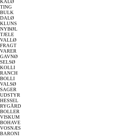
KALØ
TING
BULK
DALØ
KLUNS
NYBØL
TJELE
VALLØ
FRAGT
VARER
GAVNØ
SELSØ
KOLLI
RANCH
BOLLI
VALSØ
SAGER
UDSTYR
HESSEL
RYGÅRD
BOLLER
VISKUM
BOHAVE
VOSNÆS
BARONI