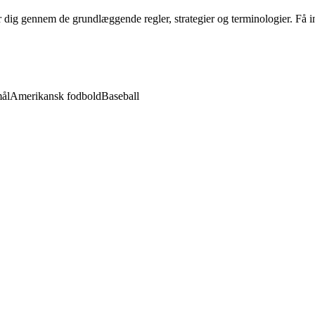
 dig gennem de grundlæggende regler, strategier og terminologier. Få i
ål
Amerikansk fodbold
Baseball