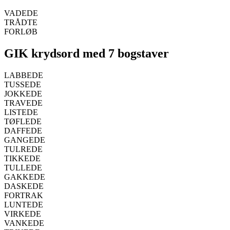
VADEDE
TRÅDTE
FORLØB
GIK krydsord med 7 bogstaver
LABBEDE
TUSSEDE
JOKKEDE
TRAVEDE
LISTEDE
TØFLEDE
DAFFEDE
GANGEDE
TULREDE
TIKKEDE
TULLEDE
GAKKEDE
DASKEDE
FORTRAK
LUNTEDE
VIRKEDE
VANKEDE