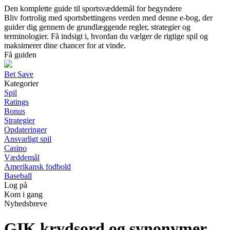
Den komplette guide til sportsvæddemål for begyndere
Bliv fortrolig med sportsbettingens verden med denne e-bog, der
guider dig gennem de grundlæggende regler, strategier og
terminologier. Få indsigt i, hvordan du vælger de rigtige spil og
maksimerer dine chancer for at vinde.
Få guiden
Bet Save
Kategorier
Spil
Ratings
Bonus
Strategier
Opdateringer
Ansvarligt spil
Casino
Væddemål
Amerikansk fodbold
Baseball
Log på
Kom i gang
Nyhedsbreve
GIK krydsord og synonymer