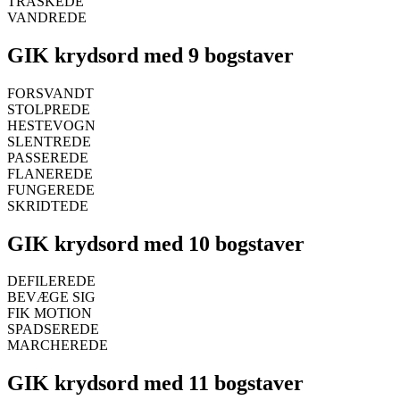
TRASKEDE
VANDREDE
GIK krydsord med 9 bogstaver
FORSVANDT
STOLPREDE
HESTEVOGN
SLENTREDE
PASSEREDE
FLANEREDE
FUNGEREDE
SKRIDTEDE
GIK krydsord med 10 bogstaver
DEFILEREDE
BEVÆGE SIG
FIK MOTION
SPADSEREDE
MARCHEREDE
GIK krydsord med 11 bogstaver