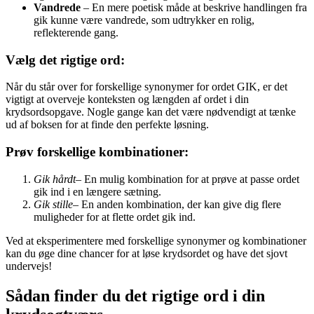
Vandrede
– En mere poetisk måde at beskrive handlingen fra
gik kunne være vandrede, som udtrykker en rolig,
reflekterende gang.
Vælg det rigtige ord:
Når du står over for forskellige synonymer for ordet GIK, er det
vigtigt at overveje konteksten og længden af ordet i din
krydsordsopgave. Nogle gange kan det være nødvendigt at tænke
ud af boksen for at finde den perfekte løsning.
Prøv forskellige kombinationer:
Gik hårdt
– En mulig kombination for at prøve at passe ordet
gik ind i en længere sætning.
Gik stille
– En anden kombination, der kan give dig flere
muligheder for at flette ordet gik ind.
Ved at eksperimentere med forskellige synonymer og kombinationer
kan du øge dine chancer for at løse krydsordet og have det sjovt
undervejs!
Sådan finder du det rigtige ord i din