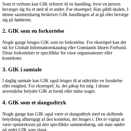
Som et verbum kan GIK referere til en handling, hvor en person
bevæger sig fra et sted til et andet. For eksempel: Han
gik
til skolen. I
denne sammenhæng beskriver GIK handlingen af at gå eller bevæge
sig på fødderne.
2. GIK som en forkortelse
Nogle gange bruges GIK som en forkortelse. For eksempel kan det
stå for Globalt Informationskatalog eller Grønlands Idræts Forbund.
Disse forkortelser er specifikke for visse organisationer eller
kontekster.
3. GIK i samtale
I daglig samtale kan GIK også bruges til at udtrykke en forståelse
eller enighed. For eksempel: Ja, det
gik
op for mig. I denne
anvendelse betyder GIK at forstå eller indse noget.
4. GIK som et slangudtryk
Nogle gange kan GIK også være et slangudtryk med en skiftende
betydning afhængigt af den kontekst, det bruges i. Det er vigtigt at
være opmærksom på den specifikke sammenhæng, når man støder
på ordet GIK som slang.