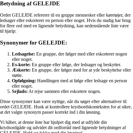
Betydning af GELEJDE
Ordet GELEJDE refererer til en gruppe mennesker eller køretøjer, der
ledsager eller eskorterer en person eller noget. Hvis du stadig har brug
for flere ord med en lignende betydning, kan nedenstående liste være
til hjælp:
Synonymer for GELEJDE:
Ledsagelse:
En gruppe, der følger med eller eskorterer nogen
eller noget.
Es-korte:
En gruppe eller følge, der ledsager og beskytter.
Æskorte:
En gruppe, der følger med for at yde beskyttelse eller
støtte.
Opfølgning:
Handlingen med at følge eller ledsage en person
eller noget.
Sejlads:
At rejse sammen eller eskortere nogen.
Disse synonymer kan være nyttige, når du søger efter alternativer til
ordet GELEJDE. Husk at kontrollere krydsordskonteksten for at sikre,
at det valgte synonym passer korrekt ind i din løsning.
Vi håber, at denne liste har hjulpet dig med at udfylde din
krydsordgåde og udvidet dit ordforråd med lignende betydninger af
GELEJDE. Held og lykke med din løsning!