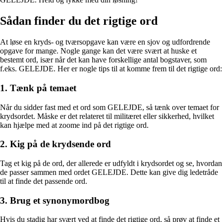
Sådan finder du det rigtige ord
At løse en kryds- og tværsopgave kan være en sjov og udfordrende
opgave for mange. Nogle gange kan det være svært at huske et
bestemt ord, især når det kan have forskellige antal bogstaver, som
f.eks. GELEJDE. Her er nogle tips til at komme frem til det rigtige ord:
1. Tænk på temaet
Når du sidder fast med et ord som GELEJDE, så tænk over temaet for
krydsordet. Måske er det relateret til militæret eller sikkerhed, hvilket
kan hjælpe med at zoome ind på det rigtige ord.
2. Kig på de krydsende ord
Tag et kig på de ord, der allerede er udfyldt i krydsordet og se, hvordan
de passer sammen med ordet GELEJDE. Dette kan give dig ledetråde
til at finde det passende ord.
3. Brug et synonymordbog
Hvis du stadig har svært ved at finde det rigtige ord, så prøv at finde et