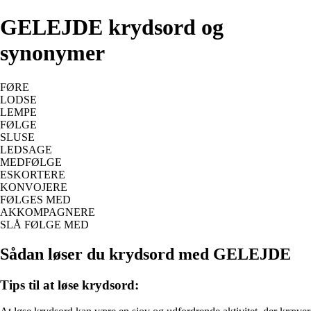
GELEJDE krydsord og
synonymer
FØRE
LODSE
LEMPE
FØLGE
SLUSE
LEDSAGE
MEDFØLGE
ESKORTERE
KONVOJERE
FØLGES MED
AKKOMPAGNERE
SLÅ FØLGE MED
Sådan løser du krydsord med GELEJDE
Tips til at løse krydsord: