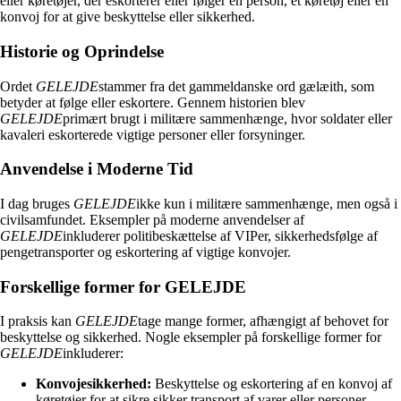
eller køretøjer, der eskorterer eller følger en person, et køretøj eller en
konvoj for at give beskyttelse eller sikkerhed.
Historie og Oprindelse
Ordet
GELEJDE
stammer fra det gammeldanske ord gælæith, som
betyder at følge eller eskortere. Gennem historien blev
GELEJDE
primært brugt i militære sammenhænge, hvor soldater eller
kavaleri eskorterede vigtige personer eller forsyninger.
Anvendelse i Moderne Tid
I dag bruges
GELEJDE
ikke kun i militære sammenhænge, men også i
civilsamfundet. Eksempler på moderne anvendelser af
GELEJDE
inkluderer politibeskættelse af VIPer, sikkerhedsfølge af
pengetransporter og eskortering af vigtige konvojer.
Forskellige former for GELEJDE
I praksis kan
GELEJDE
tage mange former, afhængigt af behovet for
beskyttelse og sikkerhed. Nogle eksempler på forskellige former for
GELEJDE
inkluderer:
Konvojesikkerhed:
Beskyttelse og eskortering af en konvoj af
køretøjer for at sikre sikker transport af varer eller personer.