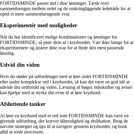
FORTIDSMINDE passer ind i dine løsninger. Tænk over
sammenhængen mellem ordet og de omkringliggende ledetråde for at
opnå et mere sammenhængende svar.
Eksperimentér med muligheder
Når du har identificeret mulige kombinationer og løsninger for
FORTIDSMINDE, så prøv dem af i krydsordet. Vær ikke bange for at
eksperimentere og justere dine svar for at finde den mest passende
løsning.
Udvid din viden
Hvis du støder på udfordringer med at løse ordet FORTIDSMINDE
eller andre komplekse ord i krydsordet, så kan det være en god idé at
udvide din ordforråd og viden. Læsning af bøger, tidsskrifter og aviser
kan hjælpe med at styrke din evne til at løse krydsord.
Afsluttende tanker
At løse en krydsord med et ord som FORTIDSMINDE kan være en
givende udfordring, der kræver tålmodighed og dedikation. Brug de
nævnte strategier og tips til at navigere gennem krydsordet, og husk
altid at nyde processen.