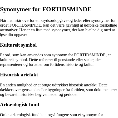
Synonymer for FORTIDSMINDE
Når man står overfor en krydsordopgave og leder efter synonymer for
ordet FORTIDSMINDE, kan det være gavnligt at udforske forskellige
aternativer. Her er en liste med synonymer, der kan hjælpe dig med at
løse din opgave:
Kulturelt symbol
Et ord, som kan anvendes som synonym for FORTIDSMINDE, er
kulturelt symbol. Dette refererer til genstande eller steder, der
repræsenterer og fortæller om fortidens historie og kultur.
Historisk artefakt
En anden mulighed er at bruge udtrykket historisk artefakt. Dette
dækker over genstande eller bygninger fra fortiden, som dokumenterer
og bevaret historiske begivenheder og perioder.
Arkæologisk fund
Ordet arkæologisk fund kan også fungere som et synonym for