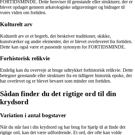
FORTIDSMINDE. Dette henviser til genstande eller strukturer, der er
blevet opdaget gennem arkæologiske udgravninger og bidrager til
vores viden om fortiden.
Kulturelt arv
Kulturelt arv er et begreb, der beskriver traditioner, skikke,
kunstværker og andre elementer, der er blevet overleveret fra fortiden.
Dette kan også være et passende synonym for FORTIDSMINDE.
Forhistorisk relikvie
Endelig kan du overveje at bruge udtrykket forhistorisk relikvie. Dette
betegner genstande eller strukturer fra en tidligere historisk epoke, der
har overlevet og er blevet bevaret som minder om fortiden.
Sådan finder du det rigtige ord til din
krydsord
Variation i antal bogstaver
Når du står fast i din krydsord og har brug for hjælp til at finde det
rigtige ord, kan det være udfordrende. Et ord, der ofte kan volde