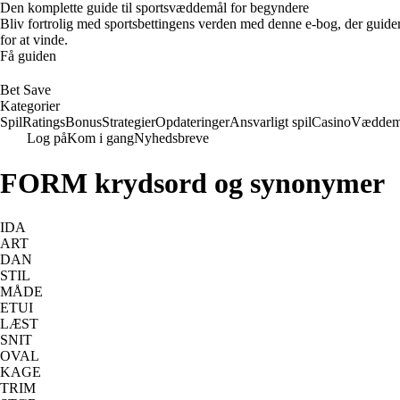
Den komplette guide til sportsvæddemål for begyndere
Bliv fortrolig med sportsbettingens verden med denne e-bog, der guider
for at vinde.
Få guiden
Bet Save
Kategorier
Spil
Ratings
Bonus
Strategier
Opdateringer
Ansvarligt spil
Casino
Væddem
Log på
Kom i gang
Nyhedsbreve
FORM krydsord og synonymer
IDA
ART
DAN
STIL
MÅDE
ETUI
LÆST
SNIT
OVAL
KAGE
TRIM