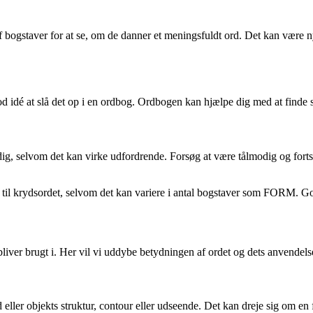
f bogstaver for at se, om de danner et meningsfuldt ord. Det kan være n
god idé at slå det op i en ordbog. Ordbogen kan hjælpe dig med at finde 
 dig, selvom det kan virke udfordrende. Forsøg at være tålmodig og fort
ord til krydsordet, selvom det kan variere i antal bogstaver som FORM. Go
iver brugt i. Her vil vi uddybe betydningen af ordet og dets anvendels
eller objekts struktur, contour eller udseende. Det kan dreje sig om en 