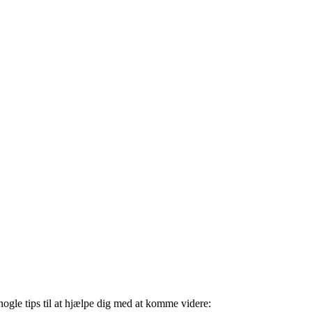
ogle tips til at hjælpe dig med at komme videre: