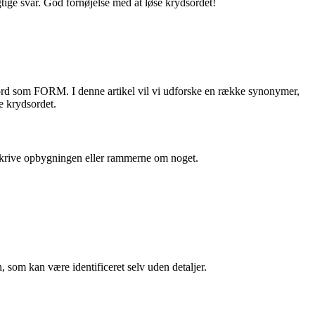
ige svar. God fornøjelse med at løse krydsordet!
ge ord som FORM. I denne artikel vil vi udforske en række synonymer,
e krydsordet.
eskrive opbygningen eller rammerne om noget.
, som kan være identificeret selv uden detaljer.