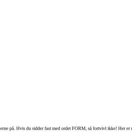
rne på. Hvis du sidder fast med ordet FORM, så fortvivl ikke! Her er n