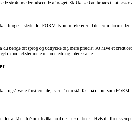
 struktur eller udseende af noget. Skikkelse kan bruges til at beskrive
an bruges i stedet for FORM. Kontur refererer til den ydre form eller str
u berige dit sprog og udtrykke dig mere præcist. At have et bredt ordf
gøre dine tekster mere nuancerede og interessante.
et
 kan også være frustrerende, især når du står fast på et ord som FORM. 
rdet for at få en idé om, hvilket ord der passer bedst. Hvis du for ekse