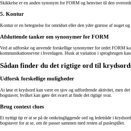
Skikkelse er en anden synonym for FORM og henviser til den overordnede
5. Kontur
Kontur er en betegnelse for omridset eller den ydre grænse af noget og k
Afsluttende tanker om synonymer for FORM
Ved at udforske og anvende forskellige synonymer for ordet FORM kan d
kommunikationsevne i hverdagen. Husk at variation i sprogbrugen kan 
Sådan finder du det rigtige ord til krydsord
Udforsk forskellige muligheder
At løse et krydsord kan være en sjov og udfordrende aktivitet, men det
bogstaver, hvilket kan gøre det svært at finde det rigtige svar.
Brug context clues
Et nyttigt tip er at se på de omkringliggende ord og ledetråde i krydso
bogstaver for at se, om de passer sammen med resten af puslespillet.