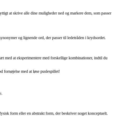
yttigt at skrive alle dine muligheder ned og markere dem, som passer
synonymer og lignende ord, der passer til ledetråden i krydsordet.
sæt med at eksperimentere med forskellige kombinationer, indtil du
d fornøjelse med at løse puslespillet!
e.
fysisk form eller en abstrakt form, der beskriver noget konceptuelt.