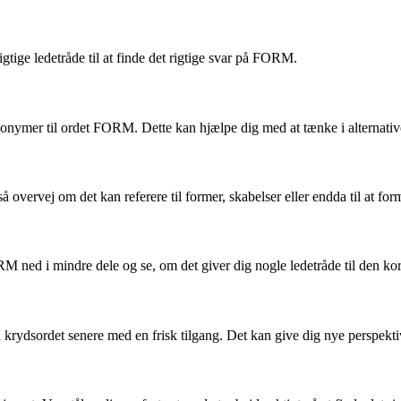
gtige ledetråde til at finde det rigtige svar på FORM.
ynonymer til ordet FORM. Dette kan hjælpe dig med at tænke i alternative
vervej om det kan referere til former, skabelser eller endda til at for
M ned i mindre dele og se, om det giver dig nogle ledetråde til den kor
l krydsordet senere med en frisk tilgang. Det kan give dig nye perspekt