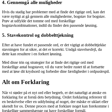
4. Gennemgå alle muligheder
Hvis du stadig har problemer med at finde det rigtige ord, kan det
være nyttigt at gå gennem alle mulighederne, bogstav for bogstav.
Prøv at udfylde det tomme ord med forskellige
bogstavkombinationer, indtil du finder den passende løsning.
5. Stavekontrol og dobbelttjekning
Efter at have fundet et passende ord, er det vigtigt at dobbelttjekke
stavningen for at sikre, at det er korrekt. Undgå stavelsesfejl, da
dette kan resultere i en forkert løsning.
Med disse trin og strategier for at finde det rigtige ord med
forskellige antal bogstaver, vil du være bedre rustet til at fortsætte
med at løse dit krydsord og forbedre dine færdigheder i ordpuslespil.
Alt om Forklaring
Når vi støder på et nyt ord eller begreb, er det naturligt at ønske en
forklaring for at forstå dets betydning. Ordet forklaring refererer til
en beskrivelse eller en uddybning af noget, der måske er uklart eller
ukendt for os. Denne proces med at forklare noget kan forekomme i
forskellige sammenhænge og have forskellige formål.