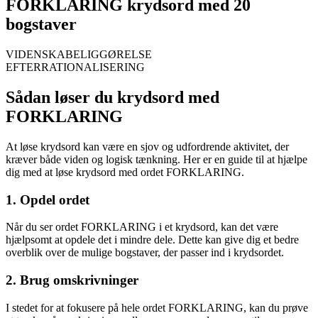
FORKLARING krydsord med 20
bogstaver
VIDENSKABELIGGØRELSE
EFTERRATIONALISERING
Sådan løser du krydsord med
FORKLARING
At løse krydsord kan være en sjov og udfordrende aktivitet, der
kræver både viden og logisk tænkning. Her er en guide til at hjælpe
dig med at løse krydsord med ordet FORKLARING.
1. Opdel ordet
Når du ser ordet FORKLARING i et krydsord, kan det være
hjælpsomt at opdele det i mindre dele. Dette kan give dig et bedre
overblik over de mulige bogstaver, der passer ind i krydsordet.
2. Brug omskrivninger
I stedet for at fokusere på hele ordet FORKLARING, kan du prøve