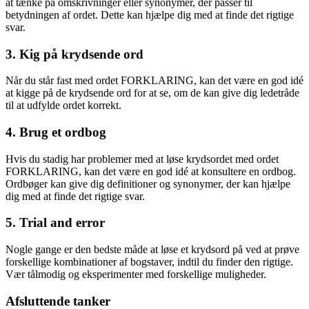
at tænke på omskrivninger eller synonymer, der passer til
betydningen af ordet. Dette kan hjælpe dig med at finde det rigtige
svar.
3. Kig på krydsende ord
Når du står fast med ordet FORKLARING, kan det være en god idé
at kigge på de krydsende ord for at se, om de kan give dig ledetråde
til at udfylde ordet korrekt.
4. Brug et ordbog
Hvis du stadig har problemer med at løse krydsordet med ordet
FORKLARING, kan det være en god idé at konsultere en ordbog.
Ordbøger kan give dig definitioner og synonymer, der kan hjælpe
dig med at finde det rigtige svar.
5. Trial and error
Nogle gange er den bedste måde at løse et krydsord på ved at prøve
forskellige kombinationer af bogstaver, indtil du finder den rigtige.
Vær tålmodig og eksperimenter med forskellige muligheder.
Afsluttende tanker