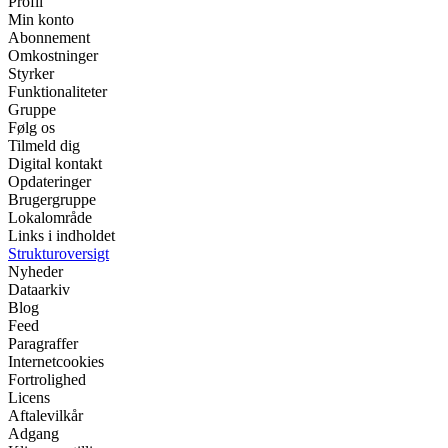
Profil
Min konto
Abonnement
Omkostninger
Styrker
Funktionaliteter
Gruppe
Følg os
Tilmeld dig
Digital kontakt
Opdateringer
Brugergruppe
Lokalområde
Links i indholdet
Strukturoversigt
Nyheder
Dataarkiv
Blog
Feed
Paragraffer
Internetcookies
Fortrolighed
Licens
Aftalevilkår
Adgang