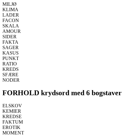
MILJØ
KLIMA
LADER
FACON
SKALA
AMOUR
SIDER
FAKTA
SAGER
KASUS
PUNKT
RATIO
KREDS
SFÆRE
NODER
FORHOLD krydsord med 6 bogstaver
ELSKOV
KEMIER
KREDSE
FAKTUM
EROTIK
MOMENT