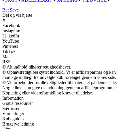
•
SAGT
•
ADELSSLÆGT
•
SAMLING
•
VILD
•
HUL
•
Bet Save
Del og vis hjerte
X
Facebook
Instagram
LinkedIn
YouTube
Pinterest
TikTok
Mail
RSS
© Alt indhold tilhører rettighedshaver.
© Ophavsretligt beskyttet indhold. Vi er affiliatepartner og kan
modtage indtægt fra udvalgte køb foretaget gennem vores side.
© Vi forbeholder os alle rettigheder til materialet på denne side.
Nogle links kan give os indtjening gennem affiliateprogrammer.
Kopiering eller videreformidling kræver tilladelse.
Information
Gratis ressourcer
Særpriser
Vurderinger
Købeguides
Brugervejledning