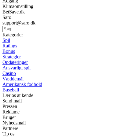
Adgang
Klimaomstilling
BetSave.dk
Saro
support@saro.dk
Kategorier
Spil
Ratings
Bonus
Strategier
Opdateringer
Ansvarligt spil
Casino
Væddemål
Amerikansk fodbold
Baseball
Lær os at kende
Send mail
Pressen
Reklame
Bruger
Nyhedsmail
Partnere
Tip os