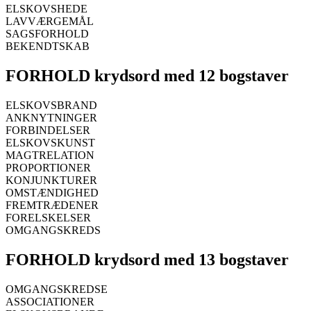
ELSKOVSHEDE
LAVVÆRGEMÅL
SAGSFORHOLD
BEKENDTSKAB
FORHOLD krydsord med 12 bogstaver
ELSKOVSBRAND
ANKNYTNINGER
FORBINDELSER
ELSKOVSKUNST
MAGTRELATION
PROPORTIONER
KONJUNKTURER
OMSTÆNDIGHED
FREMTRÆDENER
FORELSKELSER
OMGANGSKREDS
FORHOLD krydsord med 13 bogstaver
OMGANGSKREDSE
ASSOCIATIONER