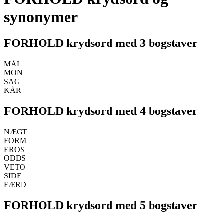
synonymer
FORHOLD krydsord med 3 bogstaver
MÅL
MON
SAG
KÅR
FORHOLD krydsord med 4 bogstaver
NÆGT
FORM
EROS
ODDS
VETO
SIDE
FÆRD
FORHOLD krydsord med 5 bogstaver