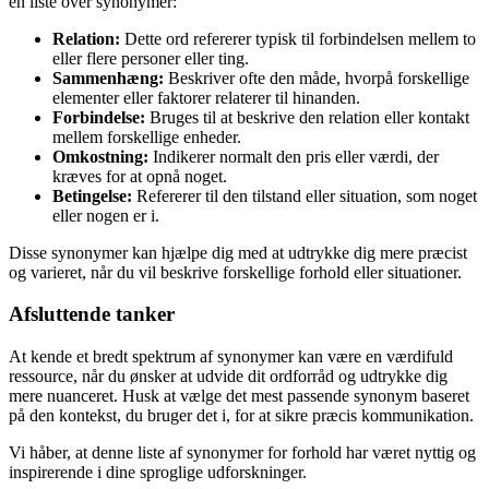
en liste over synonymer:
Relation:
Dette ord refererer typisk til forbindelsen mellem to
eller flere personer eller ting.
Sammenhæng:
Beskriver ofte den måde, hvorpå forskellige
elementer eller faktorer relaterer til hinanden.
Forbindelse:
Bruges til at beskrive den relation eller kontakt
mellem forskellige enheder.
Omkostning:
Indikerer normalt den pris eller værdi, der
kræves for at opnå noget.
Betingelse:
Refererer til den tilstand eller situation, som noget
eller nogen er i.
Disse synonymer kan hjælpe dig med at udtrykke dig mere præcist
og varieret, når du vil beskrive forskellige forhold eller situationer.
Afsluttende tanker
At kende et bredt spektrum af synonymer kan være en værdifuld
ressource, når du ønsker at udvide dit ordforråd og udtrykke dig
mere nuanceret. Husk at vælge det mest passende synonym baseret
på den kontekst, du bruger det i, for at sikre præcis kommunikation.
Vi håber, at denne liste af synonymer for forhold har været nyttig og
inspirerende i dine sproglige udforskninger.