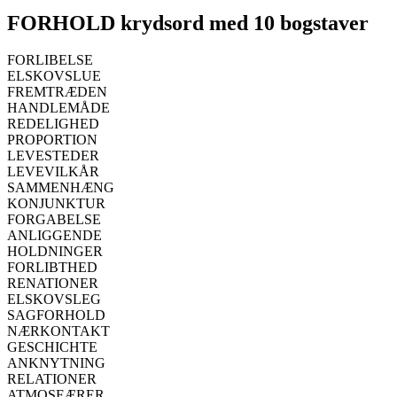
FORHOLD krydsord med 10 bogstaver
FORLIBELSE
ELSKOVSLUE
FREMTRÆDEN
HANDLEMÅDE
REDELIGHED
PROPORTION
LEVESTEDER
LEVEVILKÅR
SAMMENHÆNG
KONJUNKTUR
FORGABELSE
ANLIGGENDE
HOLDNINGER
FORLIBTHED
RENATIONER
ELSKOVSLEG
SAGFORHOLD
NÆRKONTAKT
GESCHICHTE
ANKNYTNING
RELATIONER
ATMOSFÆRER