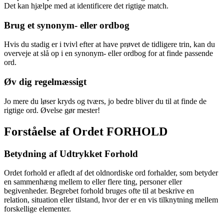
Det kan hjælpe med at identificere det rigtige match.
Brug et synonym- eller ordbog
Hvis du stadig er i tvivl efter at have prøvet de tidligere trin, kan du
overveje at slå op i en synonym- eller ordbog for at finde passende
ord.
Øv dig regelmæssigt
Jo mere du løser kryds og tværs, jo bedre bliver du til at finde de
rigtige ord. Øvelse gør mester!
Forståelse af Ordet FORHOLD
Betydning af Udtrykket Forhold
Ordet forhold er afledt af det oldnordiske ord forhalder, som betyder
en sammenhæng mellem to eller flere ting, personer eller
begivenheder. Begrebet forhold bruges ofte til at beskrive en
relation, situation eller tilstand, hvor der er en vis tilknytning mellem
forskellige elementer.