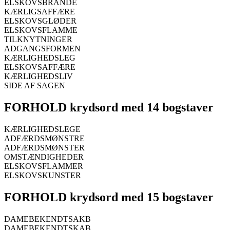
ELSKOVSBRANDE
KÆRLIGSAFFÆRE
ELSKOVSGLØDER
ELSKOVSFLAMME
TILKNYTNINGER
ADGANGSFORMEN
KÆRLIGHEDSLEG
ELSKOVSAFFÆRE
KÆRLIGHEDSLIV
SIDE AF SAGEN
FORHOLD krydsord med 14 bogstaver
KÆRLIGHEDSLEGE
ADFÆRDSMØNSTRE
ADFÆRDSMØNSTER
OMSTÆNDIGHEDER
ELSKOVSFLAMMER
ELSKOVSKUNSTER
FORHOLD krydsord med 15 bogstaver
DAMEBEKENDTSAKB
DAMEBEKENDTSKAB