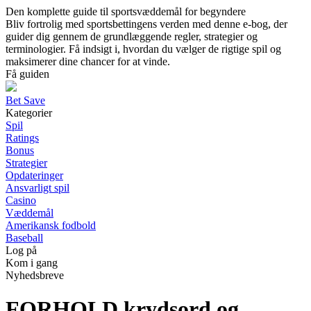
Den komplette guide til sportsvæddemål for begyndere
Bliv fortrolig med sportsbettingens verden med denne e-bog, der
guider dig gennem de grundlæggende regler, strategier og
terminologier. Få indsigt i, hvordan du vælger de rigtige spil og
maksimerer dine chancer for at vinde.
Få guiden
Bet Save
Kategorier
Spil
Ratings
Bonus
Strategier
Opdateringer
Ansvarligt spil
Casino
Væddemål
Amerikansk fodbold
Baseball
Log på
Kom i gang
Nyhedsbreve
FORHOLD krydsord og