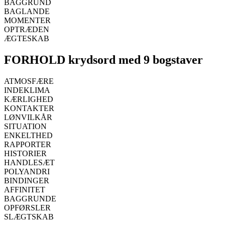
BAGGRUND
BAGLANDE
MOMENTER
OPTRÆDEN
ÆGTESKAB
FORHOLD krydsord med 9 bogstaver
ATMOSFÆRE
INDEKLIMA
KÆRLIGHED
KONTAKTER
LØNVILKÅR
SITUATION
ENKELTHED
RAPPORTER
HISTORIER
HANDLESÆT
POLYANDRI
BINDINGER
AFFINITET
BAGGRUNDE
OPFØRSLER
SLÆGTSKAB