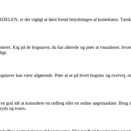
ORDELEN, er det vigtigt at først forstå betydningen af konteksten. Tænk 
nsteret. Kig på de bogstaver, du har allerede og prøv at visualisere, hvor
igt.
ogstaver kan være afgørende. Prøv at se på hvert bogstav og overvej, om
 en god idé at konsultere en ordbog eller en online søgemaskine. Brug d
kryds og tværs.