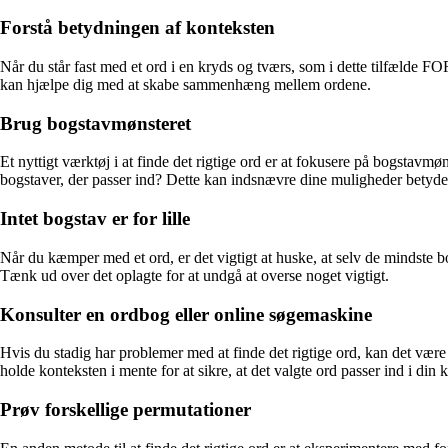
Forstå betydningen af konteksten
Når du står fast med et ord i en kryds og tværs, som i dette tilfælde F
kan hjælpe dig med at skabe sammenhæng mellem ordene.
Brug bogstavmønsteret
Et nyttigt værktøj i at finde det rigtige ord er at fokusere på bogstavmø
bogstaver, der passer ind? Dette kan indsnævre dine muligheder betydel
Intet bogstav er for lille
Når du kæmper med et ord, er det vigtigt at huske, at selv de mindste b
Tænk ud over det oplagte for at undgå at overse noget vigtigt.
Konsulter en ordbog eller online søgemaskine
Hvis du stadig har problemer med at finde det rigtige ord, kan det være
holde konteksten i mente for at sikre, at det valgte ord passer ind i din 
Prøv forskellige permutationer