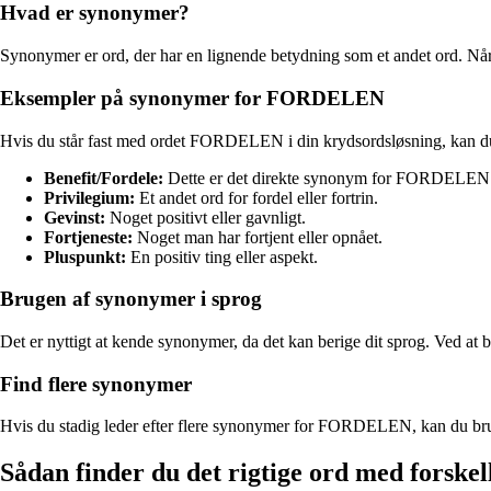
Hvad er synonymer?
Synonymer er ord, der har en lignende betydning som et andet ord. Når
Eksempler på synonymer for FORDELEN
Hvis du står fast med ordet FORDELEN i din krydsordsløsning, kan d
Benefit/Fordele:
Dette er det direkte synonym for FORDELEN. Det 
Privilegium:
Et andet ord for fordel eller fortrin.
Gevinst:
Noget positivt eller gavnligt.
Fortjeneste:
Noget man har fortjent eller opnået.
Pluspunkt:
En positiv ting eller aspekt.
Brugen af synonymer i sprog
Det er nyttigt at kende synonymer, da det kan berige dit sprog. Ved at
Find flere synonymer
Hvis du stadig leder efter flere synonymer for FORDELEN, kan du bruge
Sådan finder du det rigtige ord med forskel