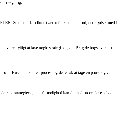
 din søgning.
ORDELEN. Se om du kan finde tværsreferencer eller ord, der krydser m
være nyttigt at lave nogle strategiske gæt. Brug de bogstaver, du alle
rydsord. Husk at det er en proces, og det er ok at tage en pause og vende
 de rette strategier og lidt tålmodighed kan du med succes løse selv