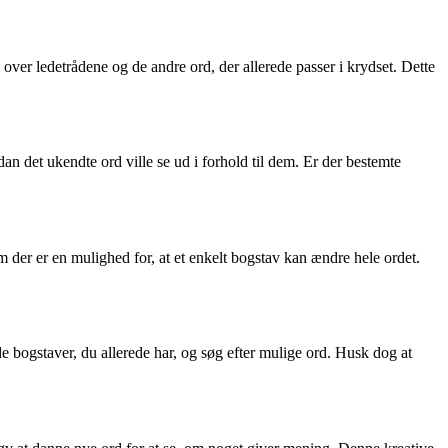
over ledetrådene og de andre ord, der allerede passer i krydset. Dette
dan det ukendte ord ville se ud i forhold til dem. Er der bestemte
 der er en mulighed for, at et enkelt bogstav kan ændre hele ordet.
e bogstaver, du allerede har, og søg efter mulige ord. Husk dog at