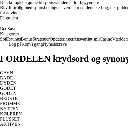
Den komplette guide til sportsvæddemål for begyndere
Bliv fortrolig med sportsbettingens verden med denne e-bog, der guider
for at vinde.
Få guiden
Bet Save
Kategorier
Spil
Ratings
Bonus
Strategier
Opdateringer
Ansvarligt spil
Casino
Væddem
Log på
Kom i gang
Nyhedsbreve
FORDELEN krydsord og synon
GAVN
BÅDE
DYDEN
GODET
GODEN
BEDSTE
FROMME
NYTTEN
KØLEREN
PLUSSET
AKTIVEN