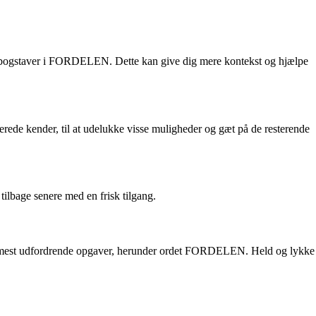
ed bogstaver i FORDELEN. Dette kan give dig mere kontekst og hjælpe
rede kender, til at udelukke visse muligheder og gæt på de resterende
 tilbage senere med en frisk tilgang.
 de mest udfordrende opgaver, herunder ordet FORDELEN. Held og lykke