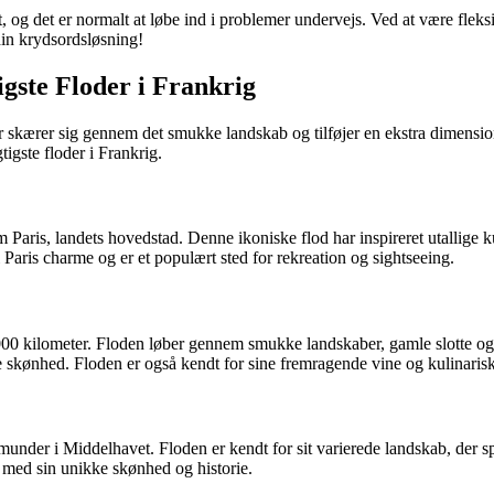
 og det er normalt at løbe ind i problemer undervejs. Ved at være flek
din krydsordsløsning!
ste Floder i Frankrig
r skærer sig gennem det smukke landskab og tilføjer en ekstra dimension t
igste floder i Frankrig.
 Paris, landets hovedstad. Denne ikoniske flod har inspireret utallige
i Paris charme og er et populært sted for rekreation og sightseeing.
1000 kilometer. Floden løber gennem smukke landskaber, gamle slotte 
e skønhed. Floden er også kendt for sine fremragende vine og kulinarisk
munder i Middelhavet. Floden er kendt for sit varierede landskab, der s
e med sin unikke skønhed og historie.