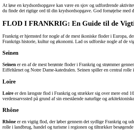
At løse en krydsordsopgave kan være en sjov og udfordrende aktivitet,
du finde det rigtige ord til din krydsordsopgave. God fornøjelse med 
FLOD I FRANKRIG: En Guide til de Vigtig
Frankrig er hjemsted for nogle af de mest ikoniske floder i Europa, de
Frankrigs historie, kultur og økonomi. Lad os udforske nogle af de vigt
Seinen
Seinen
er en af de mest berømte floder i Frankrig og strømmer gennem
Eiffeltårnet og Notre Dame-katedralen. Seinen spiller en central rolle 
Loire
Loire
er den længste flod i Frankrig og strækker sig over mere end 
verdensarvssted på grund af sin enestående naturlige og arkitektonisk
Rhône
Rhône
er en vigtig flod, der løber gennem det sydlige Frankrig og ud
rolle i landbrug, handel og turisme i regionen og tiltrækker besøgend