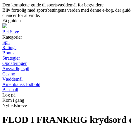
Den komplette guide til sportsvæddemål for begyndere
Bliv fortrolig med sportsbettingens verden med denne e-bog, der guide
chancer for at vinde.
Få guiden
Bet Save
Kategorier
Spil
Ratings
Bonus
Strategier
Opdateringer
Ansvarligt spil
Casino
Væddemål
Amerikansk fodbold
Baseball
Log på
Kom i gang
Nyhedsbreve
FLOD I FRANKRIG krydsord o