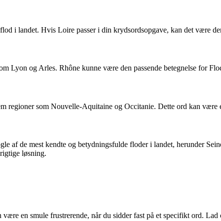
lod i landet. Hvis Loire passer i din krydsordsopgave, kan det være den
 som Lyon og Arles. Rhône kunne være den passende betegnelse for Flod
nem regioner som Nouvelle-Aquitaine og Occitanie. Dette ord kan være
ogle af de mest kendte og betydningsfulde floder i landet, herunder Se
igtige løsning.
re en smule frustrerende, når du sidder fast på et specifikt ord. Lad o