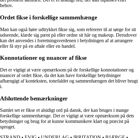
behov.
Ordet fikse i forskellige sammenhænge
Man kan også høre udtrykket fikse sig, som refererer til at sørge for sit
udseende, klæde sig pænt på eller ordne sit hår og makeup. Derudover
kan det anvendes i forretningsverdenen i betydningen af at arrangere
eller få styr på en aftale eller en handel.
Konnotationer og nuancer af fikse
Det er vigtigt at være opmærksom på de forskellige konnotationer og
nuancer af ordet fikse, da det kan have forskellige betydninger
afhængigt af konteksten, tonefaldet og sammenhængen det bliver brugt
i.
Afsluttende bemærkninger
Samlet set er fikse et alsidigt ord på dansk, der kan bruges i mange
forskellige sammenhænge. Det er vigtigt at være opmærksom på dets
betydninger og brug for at kunne kommunikere klart og præcist på
sproget.
STRAND
•
EVIG
•
UNDERLAG
•
IRRITATION
•
BJÆRGE
•