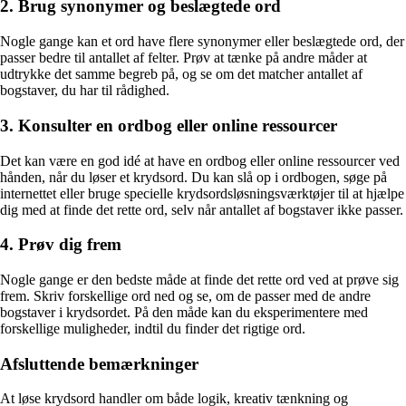
2. Brug synonymer og beslægtede ord
Nogle gange kan et ord have flere synonymer eller beslægtede ord, der
passer bedre til antallet af felter. Prøv at tænke på andre måder at
udtrykke det samme begreb på, og se om det matcher antallet af
bogstaver, du har til rådighed.
3. Konsulter en ordbog eller online ressourcer
Det kan være en god idé at have en ordbog eller online ressourcer ved
hånden, når du løser et krydsord. Du kan slå op i ordbogen, søge på
internettet eller bruge specielle krydsordsløsningsværktøjer til at hjælpe
dig med at finde det rette ord, selv når antallet af bogstaver ikke passer.
4. Prøv dig frem
Nogle gange er den bedste måde at finde det rette ord ved at prøve sig
frem. Skriv forskellige ord ned og se, om de passer med de andre
bogstaver i krydsordet. På den måde kan du eksperimentere med
forskellige muligheder, indtil du finder det rigtige ord.
Afsluttende bemærkninger
At løse krydsord handler om både logik, kreativ tænkning og