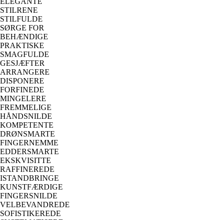
ELEGANTE
STILRENE
STILFULDE
SØRGE FOR
BEHÆNDIGE
PRAKTISKE
SMAGFULDE
GESJÆFTER
ARRANGERE
DISPONERE
FORFINEDE
MINGELERE
FREMMELIGE
HÅNDSNILDE
KOMPETENTE
DRØNSMARTE
FINGERNEMME
EDDERSMARTE
EKSKVISITTE
RAFFINEREDE
ISTANDBRINGE
KUNSTFÆRDIGE
FINGERSNILDE
VELBEVANDREDE
SOFISTIKEREDE