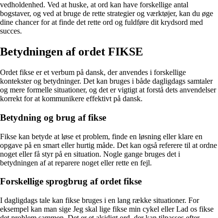
vedholdenhed. Ved at huske, at ord kan have forskellige antal
bogstaver, og ved at bruge de rette strategier og værktøjer, kan du øge
dine chancer for at finde det rette ord og fuldføre dit krydsord med
succes.
Betydningen af ordet FIKSE
Ordet fikse er et verbum på dansk, der anvendes i forskellige
kontekster og betydninger. Det kan bruges i både dagligdags samtaler
og mere formelle situationer, og det er vigtigt at forstå dets anvendelser
korrekt for at kommunikere effektivt på dansk.
Betydning og brug af fikse
Fikse kan betyde at løse et problem, finde en løsning eller klare en
opgave på en smart eller hurtig måde. Det kan også referere til at ordne
noget eller få styr på en situation. Nogle gange bruges det i
betydningen af at reparere noget eller rette en fejl.
Forskellige sprogbrug af ordet fikse
I dagligdags tale kan fikse bruges i en lang række situationer. For
eksempel kan man sige Jeg skal lige fikse min cykel eller Lad os fikse
det problem sammen. Det er et alsidigt ord, der kan tilpasses efter