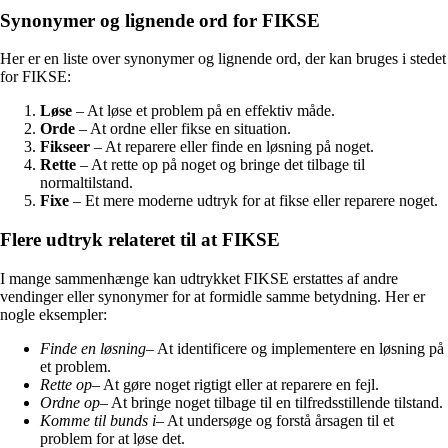
Synonymer og lignende ord for FIKSE
Her er en liste over synonymer og lignende ord, der kan bruges i stedet
for FIKSE:
Løse
– At løse et problem på en effektiv måde.
Orde
– At ordne eller fikse en situation.
Fikseer
– At reparere eller finde en løsning på noget.
Rette
– At rette op på noget og bringe det tilbage til
normaltilstand.
Fixe
– Et mere moderne udtryk for at fikse eller reparere noget.
Flere udtryk relateret til at FIKSE
I mange sammenhænge kan udtrykket FIKSE erstattes af andre
vendinger eller synonymer for at formidle samme betydning. Her er
nogle eksempler:
Finde en løsning
– At identificere og implementere en løsning på
et problem.
Rette op
– At gøre noget rigtigt eller at reparere en fejl.
Ordne op
– At bringe noget tilbage til en tilfredsstillende tilstand.
Komme til bunds i
– At undersøge og forstå årsagen til et
problem for at løse det.