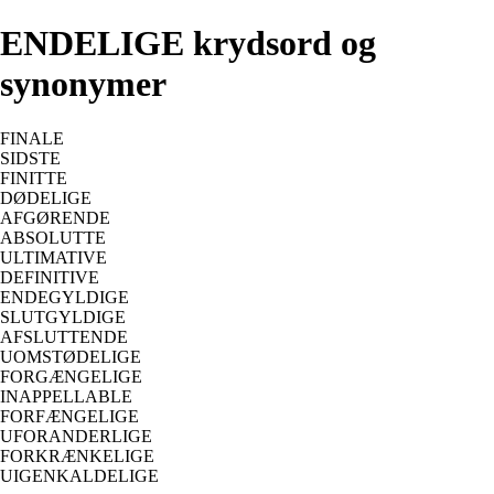
ENDELIGE krydsord og
synonymer
FINALE
SIDSTE
FINITTE
DØDELIGE
AFGØRENDE
ABSOLUTTE
ULTIMATIVE
DEFINITIVE
ENDEGYLDIGE
SLUTGYLDIGE
AFSLUTTENDE
UOMSTØDELIGE
FORGÆNGELIGE
INAPPELLABLE
FORFÆNGELIGE
UFORANDERLIGE
FORKRÆNKELIGE
UIGENKALDELIGE