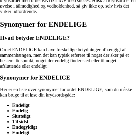
krydsordet med ordet ENDELIGE med succes. Husk at krydsord er en
øvelse i tålmodighed og vedholdenhed, så giv ikke op, selv hvis det
virker udfordrende.
Synonymer for ENDELIGE
Hvad betyder ENDELIGE?
Ordet ENDELIGE kan have forskellige betydninger afhængigt af
sammenhængen, men det kan typisk referere til noget der sker på et
bestemt tidspunkt, noget der endelig finder sted eller til noget
afsluttende eller endeligt.
Synonymer for ENDELIGE
Her er en liste over synonymer for ordet ENDELIGE, som du måske
kan bruge til at løse din krydsordsgåde:
Endeligt
Endelig
Slutteligt
Til sidst
Endegyldigt
Endeligt