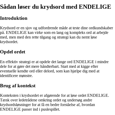
Sådan løser du krydsord med ENDELIGE
Introduktion
Krydsord er en sjov og udfordrende måde at teste dine ordkundskaber
på. ENDELIGE kan virke som en lang og kompleks ord at arbejde
med, men med den rette tilgang og strategi kan du nemt løse
krydsordet.
Opdel ordet
En effektiv strategi er at opdele det lange ord ENDELIGE i mindre
dele for at gøre det mere håndterbart. Start med at kigge efter
eventuelle kendte ord eller delord, som kan hjælpe dig med at
identificere mønstre.
Brug af kontekst
Konteksten i krydsordet er afgørende for at løse ordet ENDELIGE.
Tænk over ledetrådene omkring ordet og undersøg andre
krydsordsløsninger for at få en bedre forståelse af, hvordan
ENDELIGE passer ind i puslespillet.