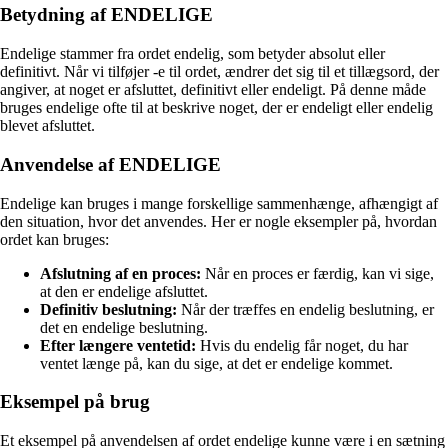
Betydning af ENDELIGE
Endelige stammer fra ordet endelig, som betyder absolut eller
definitivt. Når vi tilføjer -e til ordet, ændrer det sig til et tillægsord, der
angiver, at noget er afsluttet, definitivt eller endeligt. På denne måde
bruges endelige ofte til at beskrive noget, der er endeligt eller endelig
blevet afsluttet.
Anvendelse af ENDELIGE
Endelige kan bruges i mange forskellige sammenhænge, afhængigt af
den situation, hvor det anvendes. Her er nogle eksempler på, hvordan
ordet kan bruges:
Afslutning af en proces:
Når en proces er færdig, kan vi sige,
at den er endelige afsluttet.
Definitiv beslutning:
Når der træffes en endelig beslutning, er
det en endelige beslutning.
Efter længere ventetid:
Hvis du endelig får noget, du har
ventet længe på, kan du sige, at det er endelige kommet.
Eksempel på brug
Et eksempel på anvendelsen af ordet endelige kunne være i en sætning