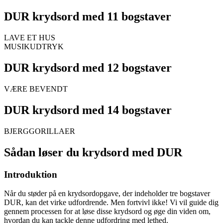
DUR krydsord med 11 bogstaver
LAVE ET HUS
MUSIKUDTRYK
DUR krydsord med 12 bogstaver
VÆRE BEVENDT
DUR krydsord med 14 bogstaver
BJERGGORILLAER
Sådan løser du krydsord med DUR
Introduktion
Når du støder på en krydsordopgave, der indeholder tre bogstaver
DUR, kan det virke udfordrende. Men fortvivl ikke! Vi vil guide dig
gennem processen for at løse disse krydsord og øge din viden om,
hvordan du kan tackle denne udfordring med lethed.