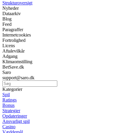
Strukturoversigt
Nyheder
Dataarkiv
Blog
Feed
Paragraffer
Internetcookies
Fortrolighed
Licens
Aftalevilkår
Adgang
Klimaomstilling
BetSave.dk
Saro
support@saro.dk
Kategorier
Spil
Ratings
Bonus
Strategier
Opdateringer
Ansvarligt spil
Casino
Væddemål