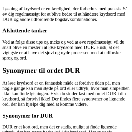
Løsning af krydsord er en færdighed, der forbedres med praksis. Så
øv dig regelmæssigt for at blive bedre til at håndtere krydsord med
DUR og andre udfordrende bogstavkombinationer.
Afsluttende tanker
Ved at følge disse tips og tricks og ved at øve regelmæssigt, vil du
snart blive en mester i at løse krydsord med DUR. Husk, at det
vigtigste er at have det sjovt og nyde processen med at udforske
sprog og ord.
Synonymer til ordet DUR
At løse krydsord er en fantastisk måde at fordrive tiden på, men
nogle gange kan man støde på ord eller udtryk, hvor man simpelthen
ikke kan finde løsningen. Hvis du sidder fast med ordet DUR i din
krydsord, så fortvivl ikke! Der findes flere synonymer og lignende
ord, der kan hjælpe dig med at komme videre.
Synonymer for DUR
DUR er et kort ord, men det er stadig muligt at finde lignende