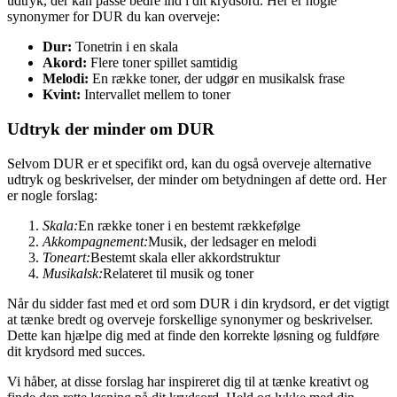
udtryk, der kan passe bedre ind i dit krydsord. Her er nogle
synonymer for DUR du kan overveje:
Dur:
Tonetrin i en skala
Akord:
Flere toner spillet samtidig
Melodi:
En række toner, der udgør en musikalsk frase
Kvint:
Intervallet mellem to toner
Udtryk der minder om DUR
Selvom DUR er et specifikt ord, kan du også overveje alternative
udtryk og beskrivelser, der minder om betydningen af dette ord. Her
er nogle forslag:
Skala:
En række toner i en bestemt rækkefølge
Akkompagnement:
Musik, der ledsager en melodi
Toneart:
Bestemt skala eller akkordstruktur
Musikalsk:
Relateret til musik og toner
Når du sidder fast med et ord som DUR i din krydsord, er det vigtigt
at tænke bredt og overveje forskellige synonymer og beskrivelser.
Dette kan hjælpe dig med at finde den korrekte løsning og fuldføre
dit krydsord med succes.
Vi håber, at disse forslag har inspireret dig til at tænke kreativt og