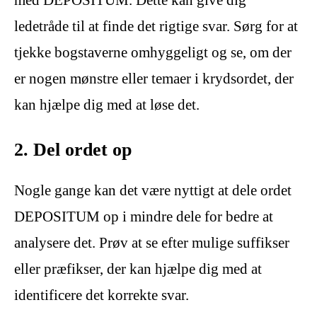
med DEPOSITUM. Dette kan give dig
ledetråde til at finde det rigtige svar. Sørg for at
tjekke bogstaverne omhyggeligt og se, om der
er nogen mønstre eller temaer i krydsordet, der
kan hjælpe dig med at løse det.
2. Del ordet op
Nogle gange kan det være nyttigt at dele ordet
DEPOSITUM op i mindre dele for bedre at
analysere det. Prøv at se efter mulige suffikser
eller præfikser, der kan hjælpe dig med at
identificere det korrekte svar.