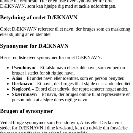
udvide dit ordforråd. Her er en liste over synonymer for ordet
DÆKNAVN, som kan hjælpe dig med at tackle udfordringen.
Betydning af ordet DÆKNAVN
Ordet DÆKNAVN refererer til et navn, der bruges som en maskering
eller skjuling af en identitet.
Synonymer for DÆKNAVN
Her er en liste over synonymer for ordet DÆKNAVN:
Pseudonym
– Et falskt navn eller kaldenavn, som en person
bruger i stedet for sit rigtige navn.
Alias
– Et andet navn eller identitet, som en person benytter.
Decknavn
– Et navn, der bruges til at skjule ens sande identitet.
Nøgleord
– Et ord eller udtryk, der repræsenterer noget andet.
Skærmnavn
– Et navn, der bruges online til at repræsentere en
person uden at afsløre deres rigtige navn.
Brugen af synonymer
Ved at bruge synonymer som Pseudonym, Alias eller Decknavn i
stedet for DÆKNAVN i dine krydsord, kan du udvide din forståelse