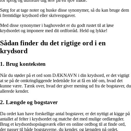
for sprog og udfordre dig selv på en sjov måde.
Sørg for at tage noter og huske disse synonymer, så du kan bruge dem
i fremtidige krydsord eller skriveopgaver.
Med disse synonymer i baghovedet er du godt rustet til at løse
krydsordet og imponere med dit ordforråd. Held og lykke!
Sådan finder du det rigtige ord i en
krydsord
1. Brug konteksten
Når du støder på et ord som DÆKNAVN i din krydsord, er det vigtigt
at se på de omkringliggende ledetråde for at få en idé om, hvad det
kunne være. Tænk over, hvad der giver mening ud fra de bogstaver, du
allerede kender.
2. Længde og bogstaver
Da ordet kan have forskellige antal bogstaver, er det nyttigt at kigge på
antallet af felter i krydsordet og matche det med mulige ordlængder.
Brug et krydsordsopslagsværk eller en online ordbog til at finde ord,
der passer til både bogstaverne, du kender, og længden på ordet.