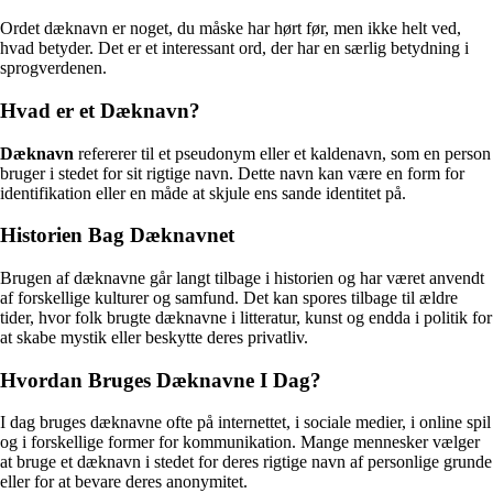
Ordet dæknavn er noget, du måske har hørt før, men ikke helt ved,
hvad betyder. Det er et interessant ord, der har en særlig betydning i
sprogverdenen.
Hvad er et Dæknavn?
Dæknavn
refererer til et pseudonym eller et kaldenavn, som en person
bruger i stedet for sit rigtige navn. Dette navn kan være en form for
identifikation eller en måde at skjule ens sande identitet på.
Historien Bag Dæknavnet
Brugen af dæknavne går langt tilbage i historien og har været anvendt
af forskellige kulturer og samfund. Det kan spores tilbage til ældre
tider, hvor folk brugte dæknavne i litteratur, kunst og endda i politik for
at skabe mystik eller beskytte deres privatliv.
Hvordan Bruges Dæknavne I Dag?
I dag bruges dæknavne ofte på internettet, i sociale medier, i online spil
og i forskellige former for kommunikation. Mange mennesker vælger
at bruge et dæknavn i stedet for deres rigtige navn af personlige grunde
eller for at bevare deres anonymitet.