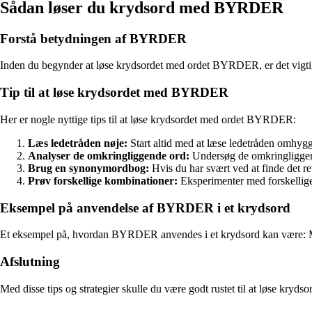
Sådan løser du krydsord med BYRDER
Forstå betydningen af BYRDER
Inden du begynder at løse krydsordet med ordet BYRDER, er det vigtigt a
Tip til at løse krydsordet med BYRDER
Her er nogle nyttige tips til at løse krydsordet med ordet BYRDER:
Læs ledetråden nøje:
Start altid med at læse ledetråden omhygg
Analyser de omkringliggende ord:
Undersøg de omkringliggend
Brug en synonymordbog:
Hvis du har svært ved at finde det re
Prøv forskellige kombinationer:
Eksperimenter med forskellig
Eksempel på anvendelse af BYRDER i et krydsord
Et eksempel på, hvordan BYRDER anvendes i et krydsord kan være
Afslutning
Med disse tips og strategier skulle du være godt rustet til at løse kr