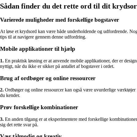
Sådan finder du det rette ord til dit krydso
Varierede muligheder med forskellige bogstaver
At løse et krydsord kan være både underholdende og udfordrende. Nogle 
tips til at navigere gennem denne udfordring.
Mobile applikationer til hjælp
1.
En praktisk løsning er at anvende mobile applikationer, der er designe
nyttigt, når du ikke er sikker på antallet af bogstaver i ordet.
Brug af ordbøger og online ressourcer
2.
Ordbøger og online ressourcer kan også være uvurderlige værktøjer i j
du kender.
Prøv forskellige kombinationer
3.
En anden tilgang er at eksperimentere med forskellige kombinationer
sig det rette svar på.
Vær tålmodig og kreativ