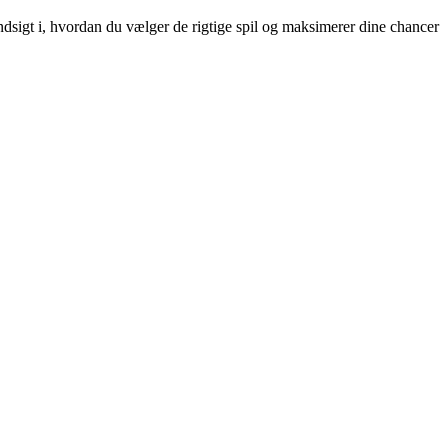
ndsigt i, hvordan du vælger de rigtige spil og maksimerer dine chancer