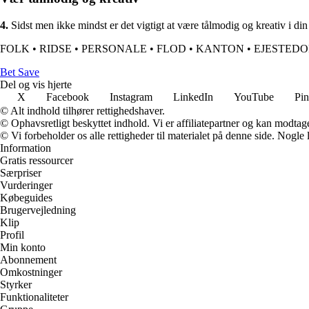
4.
Sidst men ikke mindst er det vigtigt at være tålmodig og kreativ i di
FOLK
•
RIDSE
•
PERSONALE
•
FLOD
•
KANTON
•
EJESTED
Bet Save
Del og vis hjerte
X
Facebook
Instagram
LinkedIn
YouTube
Pin
© Alt indhold tilhører rettighedshaver.
© Ophavsretligt beskyttet indhold. Vi er affiliatepartner og kan modtag
© Vi forbeholder os alle rettigheder til materialet på denne side. Nogle
Information
Gratis ressourcer
Særpriser
Vurderinger
Købeguides
Brugervejledning
Klip
Profil
Min konto
Abonnement
Omkostninger
Styrker
Funktionaliteter