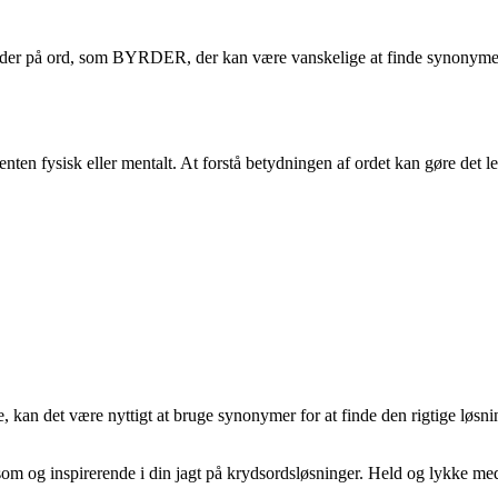
tøder på ord, som BYRDER, der kan være vanskelige at finde synonymer
nten fysisk eller mentalt. At forstå betydningen af ordet kan gøre det le
an det være nyttigt at bruge synonymer for at finde den rigtige løsni
m og inspirerende i din jagt på krydsordsløsninger. Held og lykke me