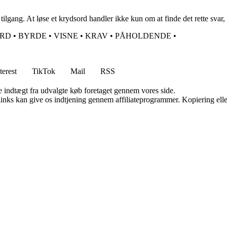
n tilgang. At løse et krydsord handler ikke kun om at finde det rette s
ORD
•
BYRDE
•
VISNE
•
KRAV
•
PÅHOLDENDE
•
terest
TikTok
Mail
RSS
e indtægt fra udvalgte køb foretaget gennem vores side.
 links kan give os indtjening gennem affiliateprogrammer. Kopiering elle