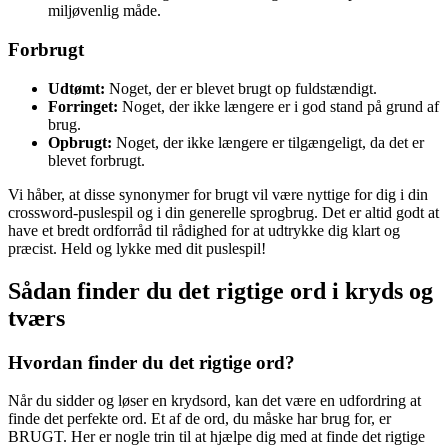
miljøvenlig måde.
Forbrugt
Udtømt:
Noget, der er blevet brugt op fuldstændigt.
Forringet:
Noget, der ikke længere er i god stand på grund af
brug.
Opbrugt:
Noget, der ikke længere er tilgængeligt, da det er
blevet forbrugt.
Vi håber, at disse synonymer for brugt vil være nyttige for dig i din
crossword-puslespil og i din generelle sprogbrug. Det er altid godt at
have et bredt ordforråd til rådighed for at udtrykke dig klart og
præcist. Held og lykke med dit puslespil!
Sådan finder du det rigtige ord i kryds og
tværs
Hvordan finder du det rigtige ord?
Når du sidder og løser en krydsord, kan det være en udfordring at
finde det perfekte ord. Et af de ord, du måske har brug for, er
BRUGT. Her er nogle trin til at hjælpe dig med at finde det rigtige