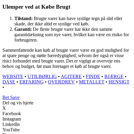
Ulemper ved at Købe Brugt
Tilstand:
Brugte varer kan have synlige tegn på slid eller
skade, der ikke altid er synlige ved køb.
Garanti:
De fleste brugte varer har ikke den samme
garantidækning som nye varer, hvilket kan være en risiko for
forbrugeren.
Sammenfattende kan køb af brugte varer være en god mulighed for
at spare penge og støtte bæredygtighed, selvom der også er visse
risici forbundet med brugte varer. Det er vigtigt at overveje ens
behov og budget, før man foretager et køb af brugte varer.
WEBSITE
•
UTILBØRLIG
•
AGITERE
•
FINDE
•
BJÆRGE
•
DASE
•
ERFARING
•
OVERDREV
•
METALLET
•
HENSIGT
•
Bet Save
Del og vis hjerte
X
Facebook
Instagram
LinkedIn
YouTube