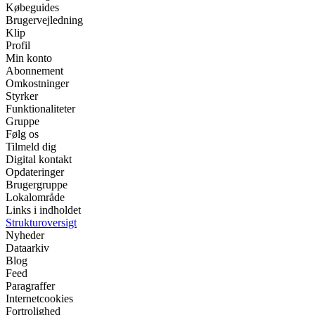
Købeguides
Brugervejledning
Klip
Profil
Min konto
Abonnement
Omkostninger
Styrker
Funktionaliteter
Gruppe
Følg os
Tilmeld dig
Digital kontakt
Opdateringer
Brugergruppe
Lokalområde
Links i indholdet
Strukturoversigt
Nyheder
Dataarkiv
Blog
Feed
Paragraffer
Internetcookies
Fortrolighed