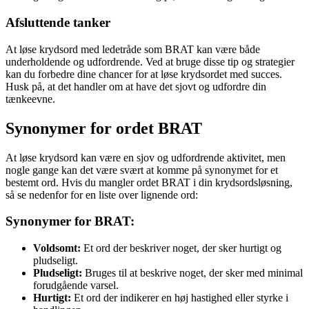
Afsluttende tanker
At løse krydsord med ledetråde som BRAT kan være både
underholdende og udfordrende. Ved at bruge disse tip og strategier
kan du forbedre dine chancer for at løse krydsordet med succes.
Husk på, at det handler om at have det sjovt og udfordre din
tænkeevne.
Synonymer for ordet BRAT
At løse krydsord kan være en sjov og udfordrende aktivitet, men
nogle gange kan det være svært at komme på synonymet for et
bestemt ord. Hvis du mangler ordet BRAT i din krydsordsløsning,
så se nedenfor for en liste over lignende ord:
Synonymer for BRAT:
Voldsomt:
Et ord der beskriver noget, der sker hurtigt og
pludseligt.
Pludseligt:
Bruges til at beskrive noget, der sker med minimal
forudgående varsel.
Hurtigt:
Et ord der indikerer en høj hastighed eller styrke i