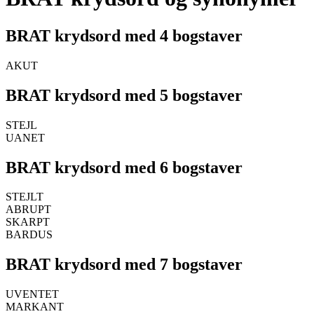
BRAT krydsord med 4 bogstaver
AKUT
BRAT krydsord med 5 bogstaver
STEJL
UANET
BRAT krydsord med 6 bogstaver
STEJLT
ABRUPT
SKARPT
BARDUS
BRAT krydsord med 7 bogstaver
UVENTET
MARKANT