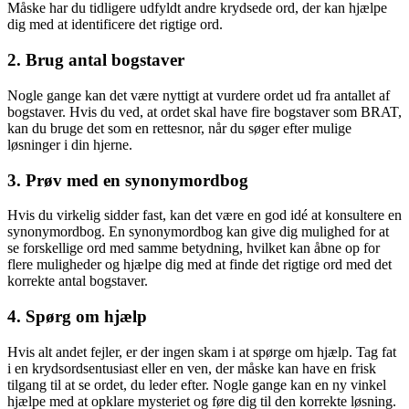
Måske har du tidligere udfyldt andre krydsede ord, der kan hjælpe
dig med at identificere det rigtige ord.
2. Brug antal bogstaver
Nogle gange kan det være nyttigt at vurdere ordet ud fra antallet af
bogstaver. Hvis du ved, at ordet skal have fire bogstaver som BRAT,
kan du bruge det som en rettesnor, når du søger efter mulige
løsninger i din hjerne.
3. Prøv med en synonymordbog
Hvis du virkelig sidder fast, kan det være en god idé at konsultere en
synonymordbog. En synonymordbog kan give dig mulighed for at
se forskellige ord med samme betydning, hvilket kan åbne op for
flere muligheder og hjælpe dig med at finde det rigtige ord med det
korrekte antal bogstaver.
4. Spørg om hjælp
Hvis alt andet fejler, er der ingen skam i at spørge om hjælp. Tag fat
i en krydsordsentusiast eller en ven, der måske kan have en frisk
tilgang til at se ordet, du leder efter. Nogle gange kan en ny vinkel
hjælpe med at opklare mysteriet og føre dig til den korrekte løsning.