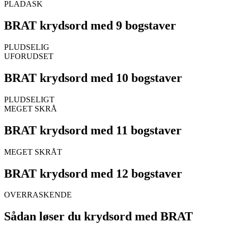
PLADASK
BRAT krydsord med 9 bogstaver
PLUDSELIG
UFORUDSET
BRAT krydsord med 10 bogstaver
PLUDSELIGT
MEGET SKRÅ
BRAT krydsord med 11 bogstaver
MEGET SKRÅT
BRAT krydsord med 12 bogstaver
OVERRASKENDE
Sådan løser du krydsord med BRAT