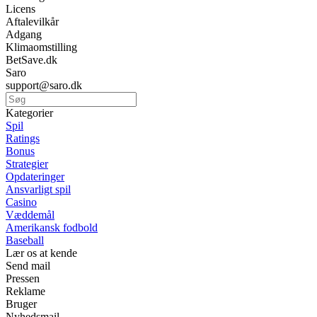
Licens
Aftalevilkår
Adgang
Klimaomstilling
BetSave.dk
Saro
support@saro.dk
Kategorier
Spil
Ratings
Bonus
Strategier
Opdateringer
Ansvarligt spil
Casino
Væddemål
Amerikansk fodbold
Baseball
Lær os at kende
Send mail
Pressen
Reklame
Bruger
Nyhedsmail