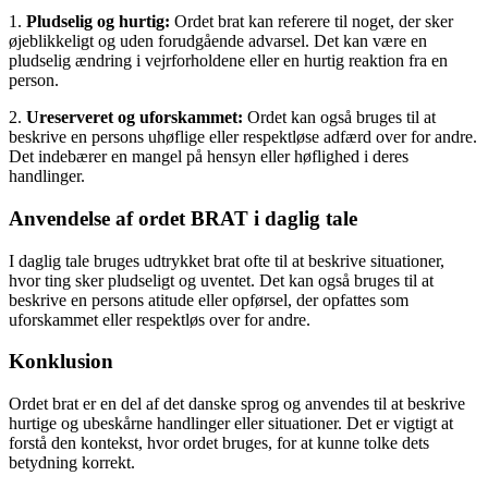
1.
Pludselig og hurtig:
Ordet brat kan referere til noget, der sker
øjeblikkeligt og uden forudgående advarsel. Det kan være en
pludselig ændring i vejrforholdene eller en hurtig reaktion fra en
person.
2.
Ureserveret og uforskammet:
Ordet kan også bruges til at
beskrive en persons uhøflige eller respektløse adfærd over for andre.
Det indebærer en mangel på hensyn eller høflighed i deres
handlinger.
Anvendelse af ordet BRAT i daglig tale
I daglig tale bruges udtrykket brat ofte til at beskrive situationer,
hvor ting sker pludseligt og uventet. Det kan også bruges til at
beskrive en persons atitude eller opførsel, der opfattes som
uforskammet eller respektløs over for andre.
Konklusion
Ordet brat er en del af det danske sprog og anvendes til at beskrive
hurtige og ubeskårne handlinger eller situationer. Det er vigtigt at
forstå den kontekst, hvor ordet bruges, for at kunne tolke dets
betydning korrekt.