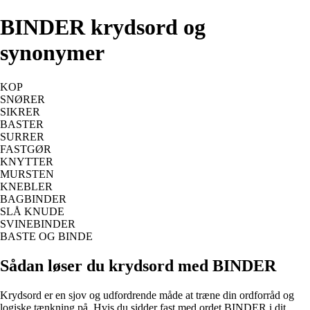
BINDER krydsord og
synonymer
KOP
SNØRER
SIKRER
BASTER
SURRER
FASTGØR
KNYTTER
MURSTEN
KNEBLER
BAGBINDER
SLÅ KNUDE
SVINEBINDER
BASTE OG BINDE
Sådan løser du krydsord med BINDER
Krydsord er en sjov og udfordrende måde at træne din ordforråd og
logiske tænkning på. Hvis du sidder fast med ordet BINDER i dit