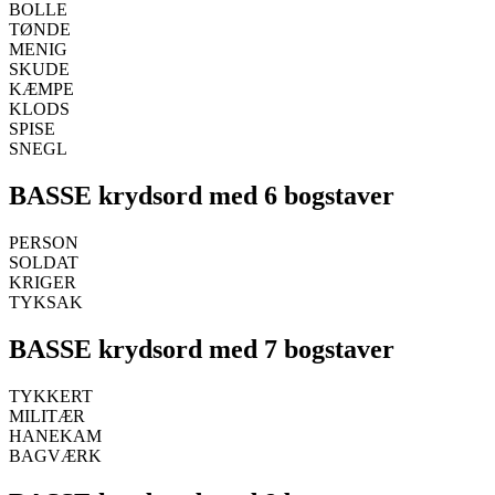
BOLLE
TØNDE
MENIG
SKUDE
KÆMPE
KLODS
SPISE
SNEGL
BASSE krydsord med 6 bogstaver
PERSON
SOLDAT
KRIGER
TYKSAK
BASSE krydsord med 7 bogstaver
TYKKERT
MILITÆR
HANEKAM
BAGVÆRK