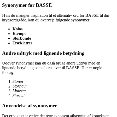
Synonymer for BASSE
Hvis du mangler inspiration til et alternativ ord for BASSE til din
krydsordsgåde, kan du overveje følgende synonymer:
Kolos
Kæmpe
Storbonde
Træklatrer
Andre udtryk med lignende betydning
Udover synonymer kan du også bruge andre udtryk med en
lignende betydning som alternativer til BASSE. Her er nogle
forslag:
Storen
Storfigur
Monster
Storhat
Anvendelse af synonymer
Det er vigtigt at vælge det rette synonym afhængigt af konteksten.