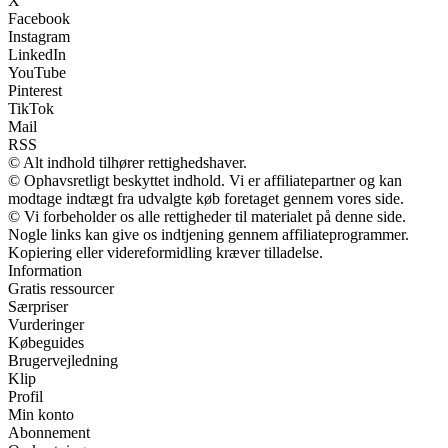
X
Facebook
Instagram
LinkedIn
YouTube
Pinterest
TikTok
Mail
RSS
© Alt indhold tilhører rettighedshaver.
© Ophavsretligt beskyttet indhold. Vi er affiliatepartner og kan
modtage indtægt fra udvalgte køb foretaget gennem vores side.
© Vi forbeholder os alle rettigheder til materialet på denne side.
Nogle links kan give os indtjening gennem affiliateprogrammer.
Kopiering eller videreformidling kræver tilladelse.
Information
Gratis ressourcer
Særpriser
Vurderinger
Købeguides
Brugervejledning
Klip
Profil
Min konto
Abonnement