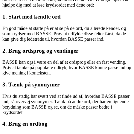
hjælpe dig med at løse krydsordet med dette ord:
1. Start med kendte ord
En god måde at starte på er at se på de ord, du allerede kender, og
som krydser med BASSE. Prøv at udfylde disse felter først, da de
kan give dig ledetråde til, hvordan BASSE passer ind.
2. Brug ordsprog og vendinger
BASSE kan også være en del af et ordsprog eller en fast vending.
Prøv at tænke på populære udtryk, hvor BASSE kunne passe ind og
give mening i konteksten.
3. Tænk på synonymer
Hvis du stadig har svært ved at finde ud af, hvordan BASSE passer
ind, så overvej synonymer. Tænk på andre ord, der har en lignende
betydning som BASSE og se, om de måske passer bedre i
krydsordet.
4. Brug en ordbog