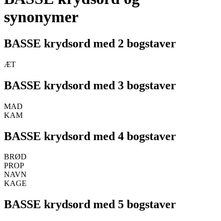
synonymer
BASSE krydsord med 2 bogstaver
ÆT
BASSE krydsord med 3 bogstaver
MAD
KAM
BASSE krydsord med 4 bogstaver
BRØD
PROP
NAVN
KAGE
BASSE krydsord med 5 bogstaver