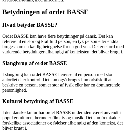
Betydningen af ordet BASSE
Hvad betyder BASSE?
Ordet BASSE kan have flere betydninger på dansk. Det kan
referere til en stor og kraftfuld person, en tyk person eller endda
bruges som en kærlig betegnelse for en god ven. Det er et ord med
varierende betydninger afhængigt af konteksten, det bliver brugt i.
Slangbrug af ordet BASSE
I slangbrug kan ordet BASSE henvise til en person med stor
autoritet eller kontrol. Det kan også bruges humoristisk til at
beskrive en person, som er stor af fysik eller har en dominerende
personlighed.
Kulturel betydning af BASSE
I den danske kultur har ordet BASSE undertiden været anvendt i
populærkulturen, herunder film, tv og musik. Det kan fremkalde
forskellige associationer og følelser afhængigt af den kontekst, det
bliver brugt i.