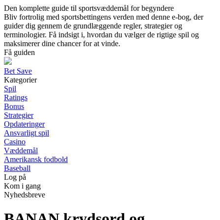
Den komplette guide til sportsvæddemål for begyndere
Bliv fortrolig med sportsbettingens verden med denne e-bog, der
guider dig gennem de grundlæggende regler, strategier og
terminologier. Få indsigt i, hvordan du vælger de rigtige spil og
maksimerer dine chancer for at vinde.
Få guiden
Bet Save
Kategorier
Spil
Ratings
Bonus
Strategier
Opdateringer
Ansvarligt spil
Casino
Væddemål
Amerikansk fodbold
Baseball
Log på
Kom i gang
Nyhedsbreve
BANAN krydsord og