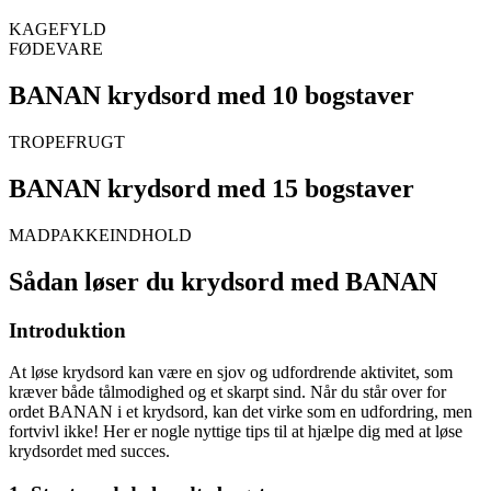
KAGEFYLD
FØDEVARE
BANAN krydsord med 10 bogstaver
TROPEFRUGT
BANAN krydsord med 15 bogstaver
MADPAKKEINDHOLD
Sådan løser du krydsord med BANAN
Introduktion
At løse krydsord kan være en sjov og udfordrende aktivitet, som
kræver både tålmodighed og et skarpt sind. Når du står over for
ordet BANAN i et krydsord, kan det virke som en udfordring, men
fortvivl ikke! Her er nogle nyttige tips til at hjælpe dig med at løse
krydsordet med succes.