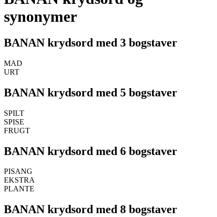
synonymer
BANAN krydsord med 3 bogstaver
MAD
URT
BANAN krydsord med 5 bogstaver
SPILT
SPISE
FRUGT
BANAN krydsord med 6 bogstaver
PISANG
EKSTRA
PLANTE
BANAN krydsord med 8 bogstaver