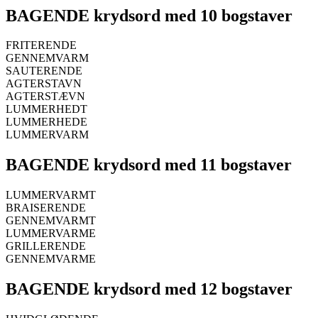
BAGENDE krydsord med 10 bogstaver
FRITERENDE
GENNEMVARM
SAUTERENDE
AGTERSTAVN
AGTERSTÆVN
LUMMERHEDT
LUMMERHEDE
LUMMERVARM
BAGENDE krydsord med 11 bogstaver
LUMMERVARMT
BRAISERENDE
GENNEMVARMT
LUMMERVARME
GRILLERENDE
GENNEMVARME
BAGENDE krydsord med 12 bogstaver