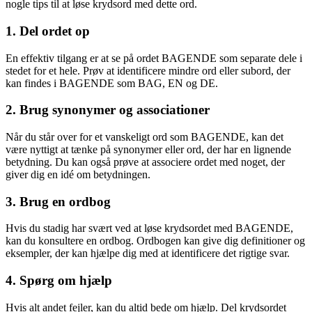
nogle tips til at løse krydsord med dette ord.
1. Del ordet op
En effektiv tilgang er at se på ordet BAGENDE som separate dele i
stedet for et hele. Prøv at identificere mindre ord eller subord, der
kan findes i BAGENDE som BAG, EN og DE.
2. Brug synonymer og associationer
Når du står over for et vanskeligt ord som BAGENDE, kan det
være nyttigt at tænke på synonymer eller ord, der har en lignende
betydning. Du kan også prøve at associere ordet med noget, der
giver dig en idé om betydningen.
3. Brug en ordbog
Hvis du stadig har svært ved at løse krydsordet med BAGENDE,
kan du konsultere en ordbog. Ordbogen kan give dig definitioner og
eksempler, der kan hjælpe dig med at identificere det rigtige svar.
4. Spørg om hjælp
Hvis alt andet fejler, kan du altid bede om hjælp. Del krydsordet