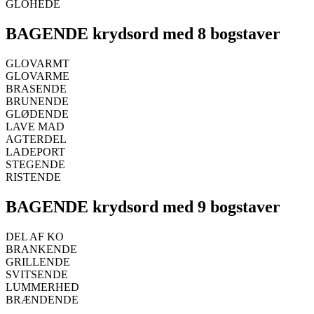
GLOHEDE
BAGENDE krydsord med 8 bogstaver
GLOVARMT
GLOVARME
BRASENDE
BRUNENDE
GLØDENDE
LAVE MAD
AGTERDEL
LADEPORT
STEGENDE
RISTENDE
BAGENDE krydsord med 9 bogstaver
DEL AF KO
BRANKENDE
GRILLENDE
SVITSENDE
LUMMERHED
BRÆNDENDE