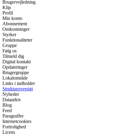
Brugervejledning
Klip
Profil
Min konto
Abonnement
Omkostninger
Styrker
Funktionaliteter
Gruppe
Følg os
Tilmeld dig
Digital kontakt
Opdateringer
Brugergruppe
Lokalområde
Links i indholdet
Strukturoversigt
Nyheder
Dataarkiv
Blog
Feed
Paragraffer
Internetcookies
Fortrolighed
Licens