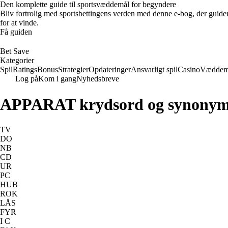
Den komplette guide til sportsvæddemål for begyndere
Bliv fortrolig med sportsbettingens verden med denne e-bog, der guider
for at vinde.
Få guiden
Bet Save
Kategorier
Spil
Ratings
Bonus
Strategier
Opdateringer
Ansvarligt spil
Casino
Væddem
Log på
Kom i gang
Nyhedsbreve
APPARAT krydsord og synonym
TV
DO
NB
CD
UR
PC
HUB
ROK
LÅS
FYR
I C