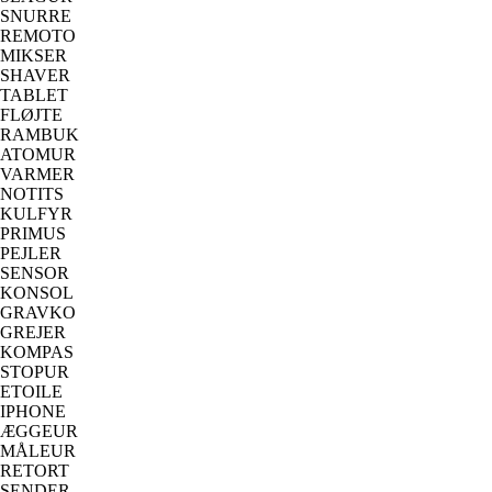
SNURRE
REMOTO
MIKSER
SHAVER
TABLET
FLØJTE
RAMBUK
ATOMUR
VARMER
NOTITS
KULFYR
PRIMUS
PEJLER
SENSOR
KONSOL
GRAVKO
GREJER
KOMPAS
STOPUR
ETOILE
IPHONE
ÆGGEUR
MÅLEUR
RETORT
SENDER