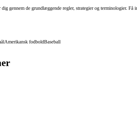
 dig gennem de grundlæggende regler, strategier og terminologier. Få i
ål
Amerikansk fodbold
Baseball
er