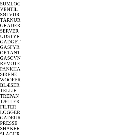
SUMLOG
VENTIL
SØLVUR
TÅRNUR
GRADER
SERVER
UDSTYR
GADGET
GASFYR
OKTANT
GASOVN
REMOTE
PANKHA
SIRENE
WOOFER
BLÆSER
TELLIE
TREPAN
TÆLLER
FILTER
LOGGER
GADEUR
PRESSE
SHAKER
SLAGUR