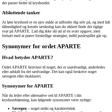
der passer bedre til krydsordet.
Afsluttende tanker
At løse krydsord er en sjov måde at udfordre dig selv på, og med lidt
tålmodighed og kreativ tænkning kan du sikkert finde det rigtige
svar på APARTE. Lad dig ikke slå ud af en svær opgave, men
fortsæt med at prøve forskellige strategier, indtil puslespillet går op.
Synonymer for ordet APARTE
Hvad betyder APARTE?
Ordet APARTE henviser til noget, der er usædvanligt, anderledes
eller adskilt fra det sædvanlige. Det kan også beskrive noget
særegent eller eksklusivt.
Synonymer for APARTE
Når du leder efter alternative ord til APARTE i din
krydsordsløsning, kan følgende synonymer være nyttige:
Særegen
– noget unikt og karakteristisk