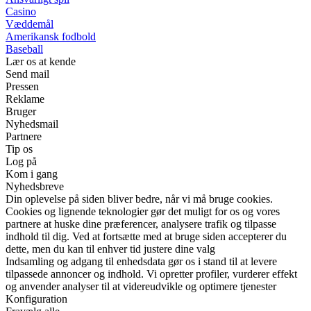
Casino
Væddemål
Amerikansk fodbold
Baseball
Lær os at kende
Send mail
Pressen
Reklame
Bruger
Nyhedsmail
Partnere
Tip os
Log på
Kom i gang
Nyhedsbreve
Din oplevelse på siden bliver bedre, når vi må bruge cookies.
Cookies og lignende teknologier gør det muligt for os og vores
partnere at huske dine præferencer, analysere trafik og tilpasse
indhold til dig. Ved at fortsætte med at bruge siden accepterer du
dette, men du kan til enhver tid justere dine valg
Indsamling og adgang til enhedsdata gør os i stand til at levere
tilpassede annoncer og indhold. Vi opretter profiler, vurderer effekt
og anvender analyser til at videreudvikle og optimere tjenester
Konfiguration