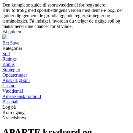
Den komplette guide til sportsvæddemål for begyndere
Bliv fortrolig med sportsbettingens verden med denne e-bog, der
guider dig gennem de grundlæggende regler, strategier og
terminologier. Få indsigt i, hvordan du vælger de rigtige spil og
maksimerer dine chancer for at vinde.
Få guiden
Bet Save
Kategorier
Spil
Ratings
Bonus
Strategier
Opdateringer
Ansvarligt spil
Casino
Væddemål
Amerikansk fodbold
Baseball
Log på
Kom i gang
Nyhedsbreve
APARTE krydsord og