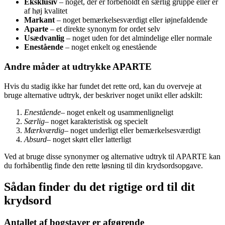
Eksklusiv
– noget, der er forbeholdt en særlig gruppe eller er
af høj kvalitet
Markant
– noget bemærkelsesværdigt eller iøjnefaldende
Aparte
– et direkte synonym for ordet selv
Usædvanlig
– noget uden for det almindelige eller normale
Enestående
– noget enkelt og enestående
Andre måder at udtrykke APARTE
Hvis du stadig ikke har fundet det rette ord, kan du overveje at
bruge alternative udtryk, der beskriver noget unikt eller adskilt:
Enestående
– noget enkelt og usammenligneligt
Særlig
– noget karakteristisk og specielt
Mærkværdig
– noget underligt eller bemærkelsesværdigt
Absurd
– noget skørt eller latterligt
Ved at bruge disse synonymer og alternative udtryk til APARTE kan
du forhåbentlig finde den rette løsning til din krydsordsopgave.
Sådan finder du det rigtige ord til dit
krydsord
Antallet af bogstaver er afgørende