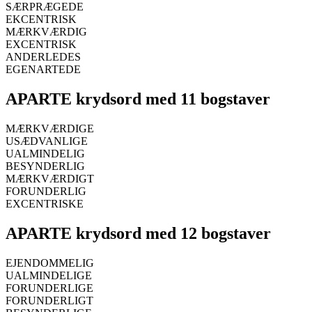
SÆRPRÆGEDE
EKCENTRISK
MÆRKVÆRDIG
EXCENTRISK
ANDERLEDES
EGENARTEDE
APARTE krydsord med 11 bogstaver
MÆRKVÆRDIGE
USÆDVANLIGE
UALMINDELIG
BESYNDERLIG
MÆRKVÆRDIGT
FORUNDERLIG
EXCENTRISKE
APARTE krydsord med 12 bogstaver
EJENDOMMELIG
UALMINDELIGE
FORUNDERLIGE
FORUNDERLIGT