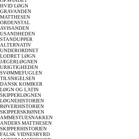
OPSPINDET
HVID LØGN
GRAVANDEN
MATTHESEN
ORDENSTAL
AVISANDEN
USANDHEDEN
STANDUPPER
ALTERNATIV
UNDERORDNET
LODRET LØGN
JÆGERLØGNEN
URIGTIGHEDEN
SVØMMEFUGLEN
TILSNIGELSEN
DANSK KOMIKER
LØGN OG LATIN
SKIPPERLØGNEN
LØGNEHISTORIEN
RØVERHISTORIEN
SKIPPERSKRØNEN
AMMESTUESNAKKEN
ANDERS MATTHESEN
SKIPPERHISTORIEN
FALSK VIDNESBYRD