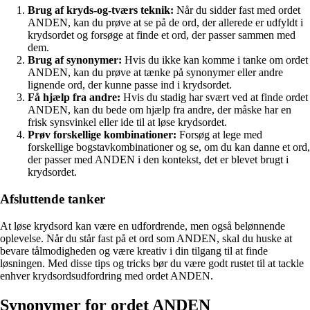
Brug af kryds-og-tværs teknik:
Når du sidder fast med ordet
ANDEN, kan du prøve at se på de ord, der allerede er udfyldt i
krydsordet og forsøge at finde et ord, der passer sammen med
dem.
Brug af synonymer:
Hvis du ikke kan komme i tanke om ordet
ANDEN, kan du prøve at tænke på synonymer eller andre
lignende ord, der kunne passe ind i krydsordet.
Få hjælp fra andre:
Hvis du stadig har svært ved at finde ordet
ANDEN, kan du bede om hjælp fra andre, der måske har en
frisk synsvinkel eller ide til at løse krydsordet.
Prøv forskellige kombinationer:
Forsøg at lege med
forskellige bogstavkombinationer og se, om du kan danne et ord,
der passer med ANDEN i den kontekst, det er blevet brugt i
krydsordet.
Afsluttende tanker
At løse krydsord kan være en udfordrende, men også belønnende
oplevelse. Når du står fast på et ord som ANDEN, skal du huske at
bevare tålmodigheden og være kreativ i din tilgang til at finde
løsningen. Med disse tips og tricks bør du være godt rustet til at tackle
enhver krydsordsudfordring med ordet ANDEN.
Synonymer for ordet ANDEN