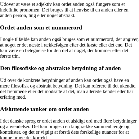
Udover at være et adjektiv kan ordet anden også fungere som et
indefinite pronomen. Det bruges til at henvise til en anden eller en
anden person, ting eller noget abstrakt.
Ordet anden som et nummerord
I nogle tilfælde kan anden også bruges som et nummerord, der angiver,
at noget er det næste i rækkefølgen efter det første eller det ene. Det
kan være en betegnelse for den del af noget, der kommer efter det
første trin.
Den filosofiske og abstrakte betydning af anden
Ud over de konkrete betydninger af anden kan ordet også have en
mere filosofisk og abstrakt betydning. Det kan referere til det ukendte,
det fremmede eller det modsatte af det, man allerede kender eller har
erfaring med.
Afsluttende tanker om ordet anden
I det danske sprog er ordet anden et alsidigt ord med flere betydninger
og anvendelser. Det kan bruges i en lang række sammenhænge og
kontekster, og det er vigtigt at forstå dets forskellige nuancer for at
kunne bruge det korrekt.